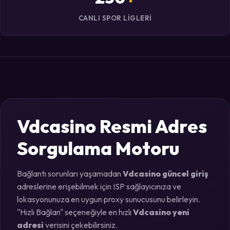
CANLI SPOR LIGLERI
Vdcasino Resmi Adres
Sorgulama Motoru
Bağlantı sorunları yaşamadan
Vdcasino güncel giriş
adreslerine erişebilmek için ISP sağlayıcınıza ve
lokasyonunuza en uygun proxy sunucusunu belirleyin.
"Hızlı Bağlan" seçeneğiyle en hızlı
Vdcasino yeni
adresi
verisini çekebilirsiniz.