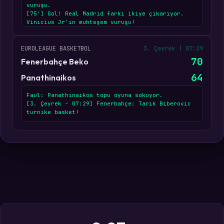
vuruşu.
[75'] Gol! Real Madrid farkı ikiye çıkarıyor.
Vinicius Jr'ın muhteşem vuruşu!
EUROLEAGUE BASKETBOL
3. Çeyrek | 07:29
70
Fenerbahçe Beko
64
Panathinaikos
Faul: Panathinaikos topu oyuna sokuyor.
[3. Çeyrek - 07:29] Fenerbahçe: Tarık Biberovic
turnike basket!