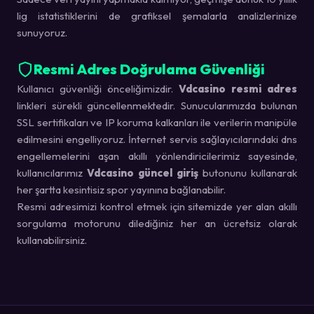
lig istatistiklerini de grafiksel şemalarla analizlerinize
sunuyoruz.
Resmi Adres Doğrulama Güvenliği
Kullanıcı güvenliği önceliğimizdir.
Vdcasino resmi adres
linkleri sürekli güncellenmektedir. Sunucularımızda bulunan
SSL sertifikaları ve IP koruma kalkanları ile verilerin manipüle
edilmesini engelliyoruz. İnternet servis sağlayıcılarındaki dns
engellemelerini aşan akıllı yönlendiricilerimiz sayesinde,
kullanıcılarımız
Vdcasino güncel giriş
butonunu kullanarak
her şartta kesintisiz spor yayınına bağlanabilir.
Resmi adresimizi kontrol etmek için sitemizde yer alan akıllı
sorgulama motorunu dilediğiniz her an ücretsiz olarak
kullanabilirsiniz.