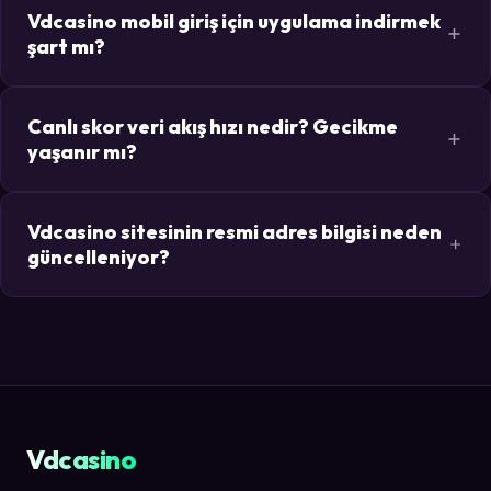
Vdcasino mobil giriş için uygulama indirmek
sağlamak amacıyla bu web sayfasında yer alan
Vdcasino
şart mı?
güncel giriş
ve anında giriş linklerini kullanabilirsiniz.
Sistemimiz anlık olarak en hızlı aktif proxy adresine
yönlendirme yapar.
Hayır,
Vdcasino mobil giriş
için herhangi bir dış kaynaklı
Canlı skor veri akış hızı nedir? Gecikme
uygulama (.apk veya .ipa dosyası) yüklemeniz gerekmez.
yaşanır mı?
Web sitemiz tüm modern mobil tarayıcılarla %100
uyumludur. Cihazınızın tarayıcısına güncel resmi adresi
yazarak mobil veri akışına doğrudan bağlanabilirsiniz.
Vdcasino, doğrudan stadyum ve spor sahalarındaki
Vdcasino sitesinin resmi adres bilgisi neden
alıcılardan (API sunucularından) veri alır. Gecikme oranımız
güncelleniyor?
ortalama 0.04 ila 0.1 saniye arasındadır. Bu hız, televizyon
veya uydu yayınlarından dahi daha hızlı bir şekilde maç
skorlarını öğrenmenizi sağlar.
Ülkemizdeki internet altyapı sağlayıcılarının uyguladığı genel
DNS ve erişim politikaları nedeniyle adresler zaman zaman
güncellenebilir.
Vdcasino yeni adresi
, kullanıcılara kesintisiz
canlı skor dağıtımı yapabilmek için teknik ekiplerimizce
anında aktif hale getirilir.
Vdcasino