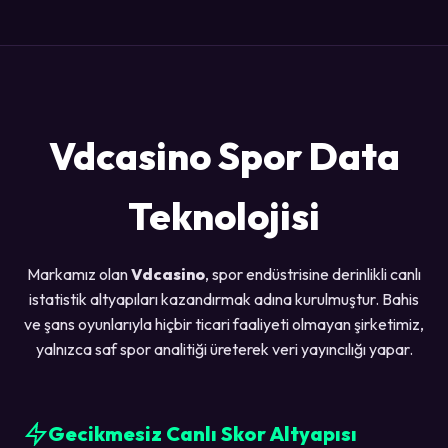
Vdcasino Spor Data
Teknolojisi
Markamız olan
Vdcasino
, spor endüstrisine derinlikli canlı
istatistik altyapıları kazandırmak adına kurulmuştur. Bahis
ve şans oyunlarıyla hiçbir ticari faaliyeti olmayan şirketimiz,
yalnızca saf spor analitiği üreterek veri yayıncılığı yapar.
Gecikmesiz Canlı Skor Altyapısı