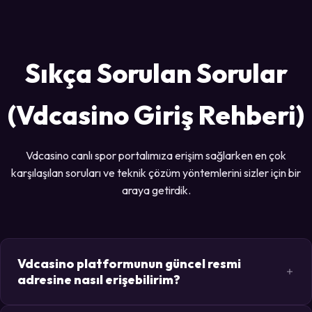
Sıkça Sorulan Sorular
(Vdcasino Giriş Rehberi)
Vdcasino canlı spor portalımıza erişim sağlarken en çok
karşılaşılan soruları ve teknik çözüm yöntemlerini sizler için bir
araya getirdik.
Vdcasino platformunun güncel resmi
adresine nasıl erişebilirim?