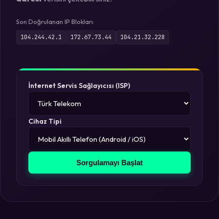
Son Doğrulanan IP Blokları:
104.244.42.1
172.67.73.44
104.21.32.228
İnternet Servis Sağlayıcısı (ISP)
Cihaz Tipi
Sorgulamayı Başlat