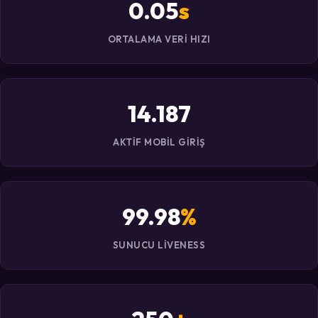
0.05
s
ORTALAMA VERI HIZI
14.187
AKTIF MOBIL GIRIŞ
99.98
%
SUNUCU LIVENESS