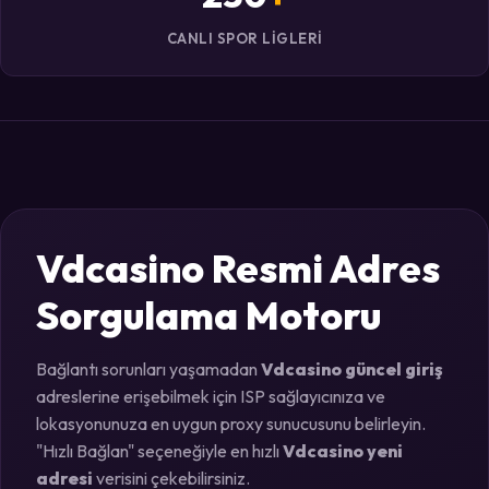
CANLI SPOR LIGLERI
Vdcasino Resmi Adres
Sorgulama Motoru
Bağlantı sorunları yaşamadan
Vdcasino güncel giriş
adreslerine erişebilmek için ISP sağlayıcınıza ve
lokasyonunuza en uygun proxy sunucusunu belirleyin.
"Hızlı Bağlan" seçeneğiyle en hızlı
Vdcasino yeni
adresi
verisini çekebilirsiniz.