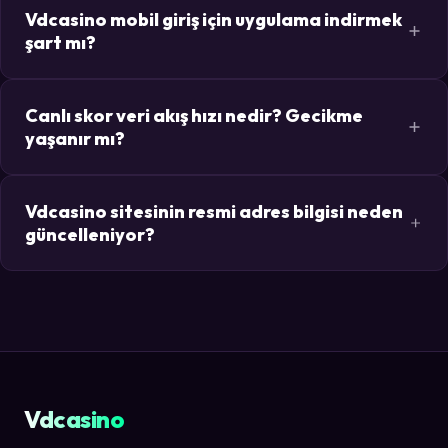
Vdcasino mobil giriş için uygulama indirmek
sağlamak amacıyla bu web sayfasında yer alan
Vdcasino
şart mı?
güncel giriş
ve anında giriş linklerini kullanabilirsiniz.
Sistemimiz anlık olarak en hızlı aktif proxy adresine
yönlendirme yapar.
Hayır,
Vdcasino mobil giriş
için herhangi bir dış kaynaklı
Canlı skor veri akış hızı nedir? Gecikme
uygulama (.apk veya .ipa dosyası) yüklemeniz gerekmez.
yaşanır mı?
Web sitemiz tüm modern mobil tarayıcılarla %100
uyumludur. Cihazınızın tarayıcısına güncel resmi adresi
yazarak mobil veri akışına doğrudan bağlanabilirsiniz.
Vdcasino, doğrudan stadyum ve spor sahalarındaki
Vdcasino sitesinin resmi adres bilgisi neden
alıcılardan (API sunucularından) veri alır. Gecikme oranımız
güncelleniyor?
ortalama 0.04 ila 0.1 saniye arasındadır. Bu hız, televizyon
veya uydu yayınlarından dahi daha hızlı bir şekilde maç
skorlarını öğrenmenizi sağlar.
Ülkemizdeki internet altyapı sağlayıcılarının uyguladığı genel
DNS ve erişim politikaları nedeniyle adresler zaman zaman
güncellenebilir.
Vdcasino yeni adresi
, kullanıcılara kesintisiz
canlı skor dağıtımı yapabilmek için teknik ekiplerimizce
anında aktif hale getirilir.
Vdcasino