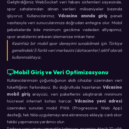
Geliştirdiğimiz WebSocket veri tabanı sistemleri sayesinde,
spor sahalarından alınan verileri milisaniyeler bazında
işliyoruz. Kullanıcılarımız,
Vdcasino anında giriş
paneli
vasıtasıyla veri sunucularımıza doğrudan entegre olur. Mobil
şebekelerde bile minimum gecikme vadeden altyapımız,
spor analizlerini anbean izlemenize imkan tanır.
Kesintisiz bir mobil spor deneyimi sunabilmek için Türkiye
genelindeki 5 farklı veri merkezini (datacenter) aktif olarak
kullanmaktayız.
Mobil Giriş ve Veri Optimizasyonu
Kullanıcılarımızın çoğunluğunun akıllı cihazlar üzerinden veri
tükettiğinin farkındayız. Bu doğrultuda hazırlanan
Vdcasino
mobil giriş
arayüzü, veri paketlerini sıkıştırarak minimum
hücresel internet kotası harcar.
Vdcasino yeni adresi
üzerinden sunulan mobil PWA (Progressive Web App)
desteği, tek tıkla uygulamayı ana ekranınıza ekleyip canlı skor
takibi yapmanıza yardımcı olur.
Sadece veri yayını yapmakla kalmıyor, geçmişe dönük 10 yıllık