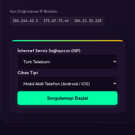
Son Doğrulanan IP Blokları:
104.244.42.1
172.67.73.44
104.21.32.228
İnternet Servis Sağlayıcısı (ISP)
Cihaz Tipi
Sorgulamayı Başlat