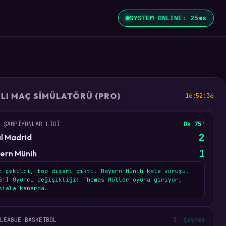
SYSTEM ONLINE:
25
ms
LI MAÇ SİMÜLATÖRÜ (PRO)
16:52:37
 ŞAMPİYONLAR LİGİ
Dk 75'
2
l Madrid
1
ern Münih
t çekildi, top dışarı çıktı. Bayern Münih kale vuruşu.
5'] Oyuncu değişikliği: Thomas Müller oyuna giriyor,
siala kenarda.
LEAGUE BASKETBOL
3. Çeyrek