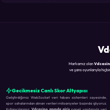
Vd
Markamız olan
Vdcasin
ve şans oyunlarıyla hiçbir
Gecikmesiz Canlı Skor Altyapısı
Geliştirdiğimiz WebSocket veri tabanı sistemleri sayesinde,
spor sahalarından alınan verileri milisaniyeler bazında işliyoruz.
Kullanıcılarımız,
Vdcasino anında giriş
paneli vasıtasıyla veri