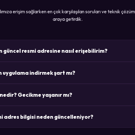
ımıza erişim sağlarken en çok karşılaşılan soruları ve teknik çözüm y
araya getirdik.
güncel resmi adresine nasıl erişebilirim?
na her an engelsiz erişim sağlamak amacıyla bu web sayfasında yer 
in uygulama indirmek şart mı?
lirsiniz. Sistemimiz anlık olarak en hızlı aktif proxy adresine yönlendirm
in herhangi bir dış kaynaklı uygulama (.apk veya .ipa dosyası) yükl
zı nedir? Gecikme yaşanır mı?
 %100 uyumludur. Cihazınızın tarayıcısına güncel resmi adresi yazara
spor sahalarındaki alıcılardan (API sunucularından) veri alır. Gecikm
i adres bilgisi neden güncelleniyor?
televizyon veya uydu yayınlarından dahi daha hızlı bir şekilde maç skor
ağlayıcılarının uyguladığı genel DNS ve erişim politikaları nedeniyle