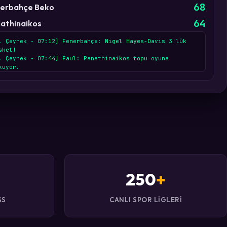
68
erbahçe Beko
64
athinaikos
. Çeyrek - 07:12] Fenerbahçe: Nigel Hayes-Davis 3'lük
sket!
. Çeyrek - 07:44] Faul: Panathinaikos topu oyuna
kuyor.
250
+
SS
CANLI SPOR LIGLERI