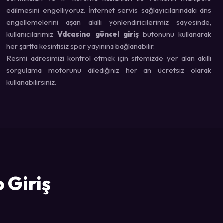
edilmesini engelliyoruz. İnternet servis sağlayıcılarındaki dns
engellemelerini aşan akıllı yönlendiricilerimiz sayesinde,
kullanıcılarımız
Vdcasino güncel giriş
butonunu kullanarak
her şartta kesintisiz spor yayınına bağlanabilir.
Resmi adresimizi kontrol etmek için sitemizde yer alan akıllı
sorgulama motorunu dilediğiniz her an ücretsiz olarak
kullanabilirsiniz.
 Giriş