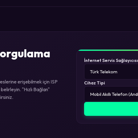
Sorgulama
İnternet Servis Sağlayıcısı
eslerine erişebilmek için ISP
Cihaz Tipi
lirleyin. "Hızlı Bağlan"
irsiniz.