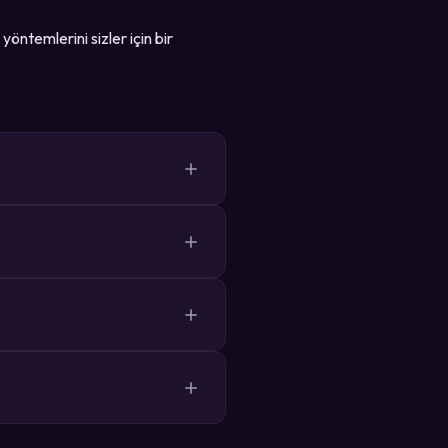
öntemlerini sizler için bir
alan
Vdcasino güncel giriş
ve
e yapar.
emeniz gerekmez. Web sitemiz
k mobil veri akışına doğrudan
e oranımız ortalama 0.04 ila
larını öğrenmenizi sağlar.
 adresler zaman zaman