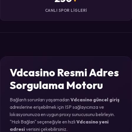
CANLI SPOR LIGLERI
Vdcasino Resmi Adres
Sorgulama Motoru
Bağlantı sorunları yaşamadan
Vdcasino güncel giriş
adreslerine erişebilmek için ISP sağlayıcınıza ve
lokasyonunuza en uygun proxy sunucusunu belirleyin.
"Hızlı Bağlan" seçeneğiyle en hızlı
Vdcasino yeni
adresi
verisini çekebilirsiniz.