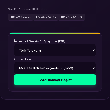
Son Doğrulanan IP Blokları:
104.244.42.1
172.67.73.44
104.21.32.228
İnternet Servis Sağlayıcısı (ISP)
Cihaz Tipi
Sorgulamayı Başlat