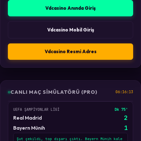
Vdcasino Anında Giriş
Vdcasino Mobil Giriş
Vdcasino Resmi Adres
CANLI MAÇ SİMÜLATÖRÜ (PRO)
06:16:14
UEFA ŞAMPİYONLAR LİGİ
Dk 75'
2
Real Madrid
1
Bayern Münih
Şut çekildi, top dışarı çıktı. Bayern Münih kale