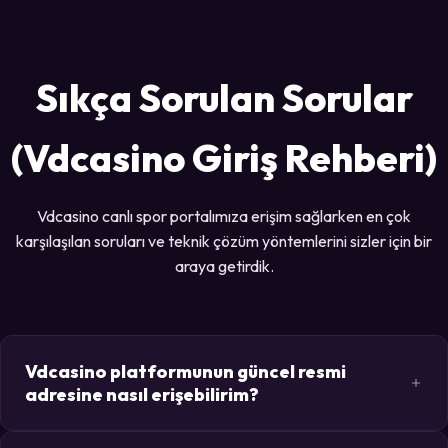
Sıkça Sorulan Sorular
(Vdcasino Giriş Rehberi)
Vdcasino canlı spor portalımıza erişim sağlarken en çok
karşılaşılan soruları ve teknik çözüm yöntemlerini sizler için bir
araya getirdik.
Vdcasino platformunun güncel resmi
adresine nasıl erişebilirim?
Vdcasino resmi veri platformuna her an engelsiz erişim