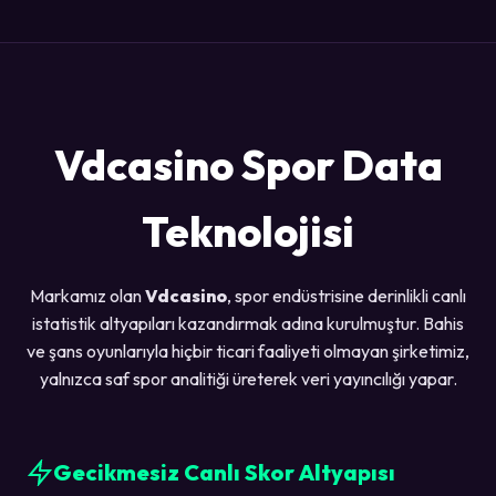
Vdcasino Spor Data
Teknolojisi
Markamız olan
Vdcasino
, spor endüstrisine derinlikli canlı
istatistik altyapıları kazandırmak adına kurulmuştur. Bahis
ve şans oyunlarıyla hiçbir ticari faaliyeti olmayan şirketimiz,
yalnızca saf spor analitiği üreterek veri yayıncılığı yapar.
Gecikmesiz Canlı Skor Altyapısı