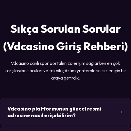
Sıkça Sorulan Sorular
(Vdcasino Giriş Rehberi)
Vdcasino canlı spor portalımıza erişim sağlarken en çok
karşılaşılan soruları ve teknik çözüm yöntemlerini sizler için bir
araya getirdik.
Vdcasino platformunun güncel resmi
adresine nasıl erişebilirim?
Vdcasino resmi veri platformuna her an engelsiz erişim