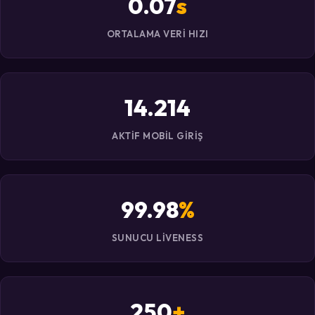
0.07
s
ORTALAMA VERI HIZI
14.214
AKTIF MOBIL GIRIŞ
99.98
%
SUNUCU LIVENESS
250
+