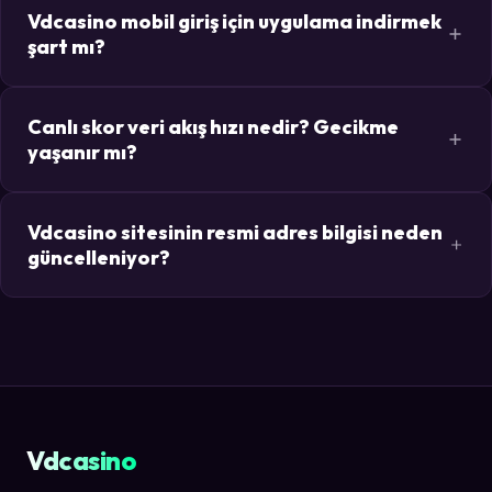
Vdcasino mobil giriş için uygulama indirmek
sağlamak amacıyla bu web sayfasında yer alan
Vdcasino
şart mı?
güncel giriş
ve anında giriş linklerini kullanabilirsiniz.
Sistemimiz anlık olarak en hızlı aktif proxy adresine
yönlendirme yapar.
Hayır,
Vdcasino mobil giriş
için herhangi bir dış kaynaklı
Canlı skor veri akış hızı nedir? Gecikme
uygulama (.apk veya .ipa dosyası) yüklemeniz gerekmez.
yaşanır mı?
Web sitemiz tüm modern mobil tarayıcılarla %100
uyumludur. Cihazınızın tarayıcısına güncel resmi adresi
yazarak mobil veri akışına doğrudan bağlanabilirsiniz.
Vdcasino, doğrudan stadyum ve spor sahalarındaki
Vdcasino sitesinin resmi adres bilgisi neden
alıcılardan (API sunucularından) veri alır. Gecikme oranımız
güncelleniyor?
ortalama 0.04 ila 0.1 saniye arasındadır. Bu hız, televizyon
veya uydu yayınlarından dahi daha hızlı bir şekilde maç
skorlarını öğrenmenizi sağlar.
Ülkemizdeki internet altyapı sağlayıcılarının uyguladığı genel
DNS ve erişim politikaları nedeniyle adresler zaman zaman
güncellenebilir.
Vdcasino yeni adresi
, kullanıcılara kesintisiz
canlı skor dağıtımı yapabilmek için teknik ekiplerimizce
anında aktif hale getirilir.
Vdcasino