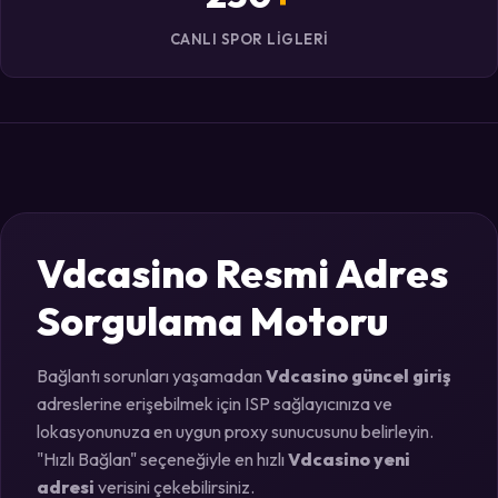
CANLI SPOR LIGLERI
Vdcasino Resmi Adres
Sorgulama Motoru
Bağlantı sorunları yaşamadan
Vdcasino güncel giriş
adreslerine erişebilmek için ISP sağlayıcınıza ve
lokasyonunuza en uygun proxy sunucusunu belirleyin.
"Hızlı Bağlan" seçeneğiyle en hızlı
Vdcasino yeni
adresi
verisini çekebilirsiniz.