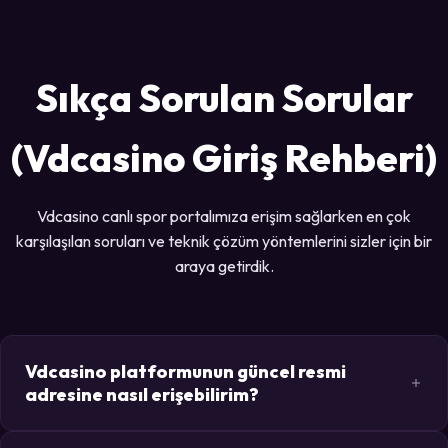
Sıkça Sorulan Sorular
(Vdcasino Giriş Rehberi)
Vdcasino canlı spor portalımıza erişim sağlarken en çok
karşılaşılan soruları ve teknik çözüm yöntemlerini sizler için bir
araya getirdik.
Vdcasino platformunun güncel resmi
adresine nasıl erişebilirim?
Vdcasino resmi veri platformuna her an engelsiz erişim