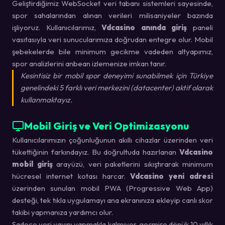
Geliştirdiğimiz WebSocket veri tabanı sistemleri sayesinde,
spor sahalarından alınan verileri milisaniyeler bazında
işliyoruz. Kullanıcılarımız,
Vdcasino anında giriş
paneli
vasıtasıyla veri sunucularımıza doğrudan entegre olur. Mobil
şebekelerde bile minimum gecikme vadeden altyapımız,
spor analizlerini anbean izlemenize imkan tanır.
Kesintisiz bir mobil spor deneyimi sunabilmek için Türkiye
genelindeki 5 farklı veri merkezini (datacenter) aktif olarak
kullanmaktayız.
Mobil Giriş ve Veri Optimizasyonu
Kullanıcılarımızın çoğunluğunun akıllı cihazlar üzerinden veri
tükettiğinin farkındayız. Bu doğrultuda hazırlanan
Vdcasino
mobil giriş
arayüzü, veri paketlerini sıkıştırarak minimum
hücresel internet kotası harcar.
Vdcasino yeni adresi
üzerinden sunulan mobil PWA (Progressive Web App)
desteği, tek tıkla uygulamayı ana ekranınıza ekleyip canlı skor
takibi yapmanıza yardımcı olur.
Sadece veri yayını yapmakla kalmıyor, geçmişe dönük 10 yıllık