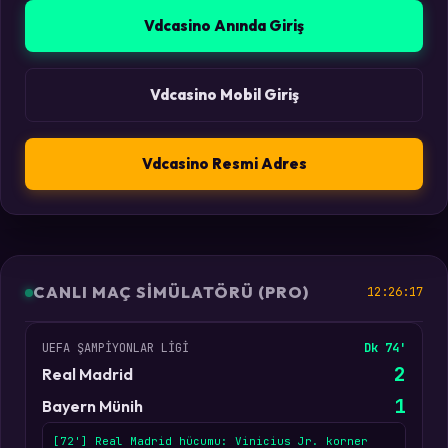
Vdcasino Anında Giriş
Vdcasino Mobil Giriş
Vdcasino Resmi Adres
CANLI MAÇ SİMÜLATÖRÜ (PRO)
12:26:18
UEFA ŞAMPİYONLAR LİGİ
Dk 74'
2
Real Madrid
1
Bayern Münih
[72'] Real Madrid hücumu: Vinicius Jr. korner