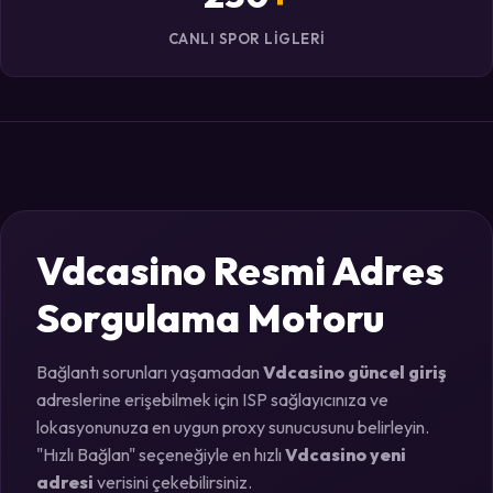
CANLI SPOR LIGLERI
Vdcasino Resmi Adres
Sorgulama Motoru
Bağlantı sorunları yaşamadan
Vdcasino güncel giriş
adreslerine erişebilmek için ISP sağlayıcınıza ve
lokasyonunuza en uygun proxy sunucusunu belirleyin.
"Hızlı Bağlan" seçeneğiyle en hızlı
Vdcasino yeni
adresi
verisini çekebilirsiniz.