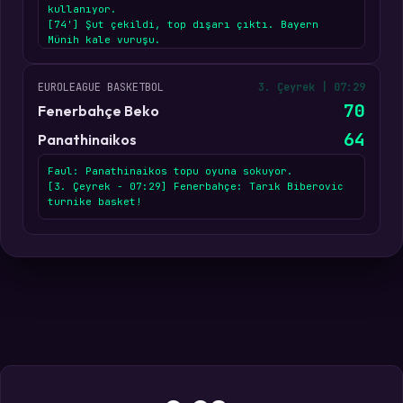
kullanıyor.
[74'] Şut çekildi, top dışarı çıktı. Bayern
Münih kale vuruşu.
EUROLEAGUE BASKETBOL
3. Çeyrek | 07:29
70
Fenerbahçe Beko
64
Panathinaikos
Faul: Panathinaikos topu oyuna sokuyor.
[3. Çeyrek - 07:29] Fenerbahçe: Tarık Biberovic
turnike basket!