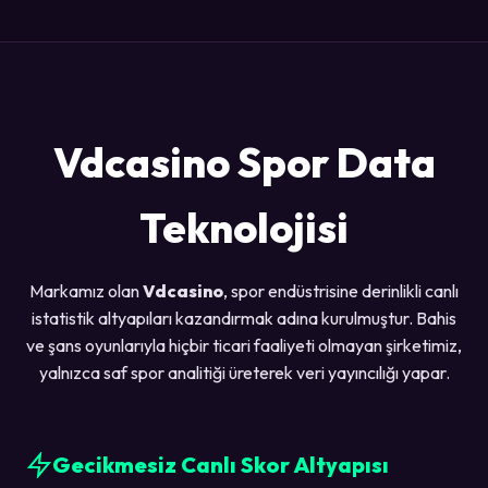
Vdcasino Spor Data
Teknolojisi
Markamız olan
Vdcasino
, spor endüstrisine derinlikli canlı
istatistik altyapıları kazandırmak adına kurulmuştur. Bahis
ve şans oyunlarıyla hiçbir ticari faaliyeti olmayan şirketimiz,
yalnızca saf spor analitiği üreterek veri yayıncılığı yapar.
Gecikmesiz Canlı Skor Altyapısı