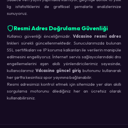
lig istatistiklerini de grafiksel şemalarla analizlerinize
sunuyoruz.
Resmi Adres Doğrulama Güvenliği
Kullanıcı güvenliği önceliğimizdir.
Vdcasino resmi adres
linkleri sürekli güncellenmektedir. Sunucularımızda bulunan
SSL sertifikaları ve IP koruma kalkanları ile verilerin manipüle
edilmesini engelliyoruz. İnternet servis sağlayıcılarındaki dns
engellemelerini aşan akıllı yönlendiricilerimiz sayesinde,
kullanıcılarımız
Vdcasino güncel giriş
butonunu kullanarak
her şartta kesintisiz spor yayınına bağlanabilir.
Resmi adresimizi kontrol etmek için sitemizde yer alan akıllı
sorgulama motorunu dilediğiniz her an ücretsiz olarak
kullanabilirsiniz.