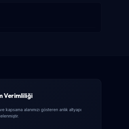
 Verimliliği
ı ve kapsama alanımızı gösteren anlık altyapı
elenmiştir.