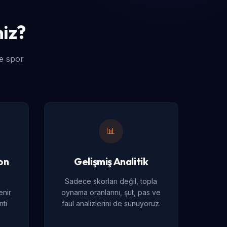
miz?
de spor
📊
on
Gelişmiş Analitik
Sadece skorları değil, topla
enir
oynama oranlarını, şut, pas ve
nti
faul analizlerini de sunuyoruz.