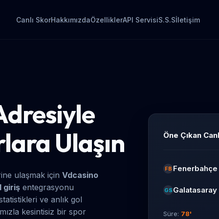
Canlı Skor
Hakkımızda
Özellikler
API Servisi
S.S.S
İletişim
dresiyle
rlara Ulaşın
Öne Çıkan Can
Fenerbahçe
FB
rine ulaşmak için
Vdcasino
 giriş
entegrasyonu
Galatasaray
GS
tistikleri ve anlık gol
ımızla kesintisiz bir spor
Süre:
78'