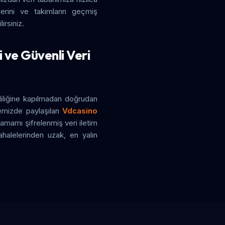
yutunda kusursuz çalışır.
ınızdan veri tabanımıza hızlıca
klerini ve takımların geçmiş
irsiniz.
i ve Güvenli Veri
rliliğine kapılmadan doğrudan
temizde paylaşılan
Vdcasino
n tamamı şifrelenmiş veri iletim
halelerinden uzak, en yalın