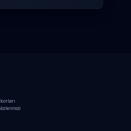
korları
izlerimizi