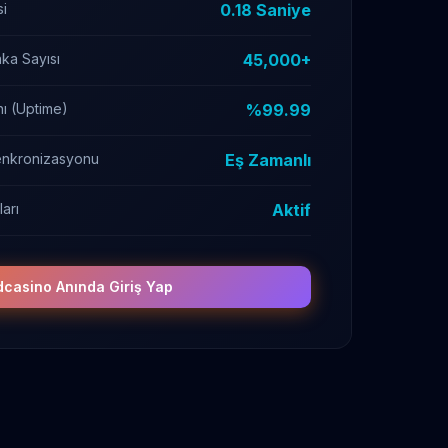
si
0.18 Saniye
ka Sayısı
45,000+
nı (Uptime)
%99.99
Senkronizasyonu
Eş Zamanlı
arı
Aktif
dcasino Anında Giriş Yap