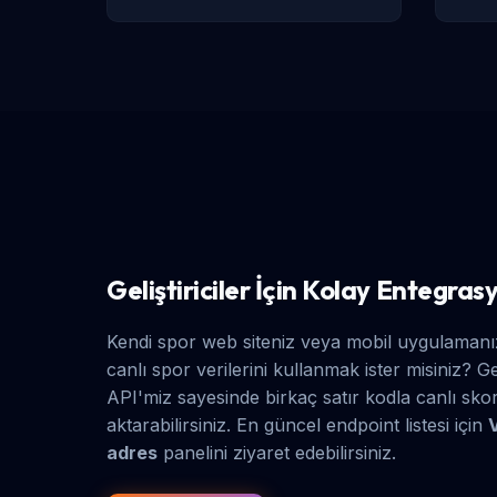
Geliştiriciler İçin Kolay Entegras
Kendi spor web siteniz veya mobil uygulamanı
canlı spor verilerini kullanmak ister misiniz? 
API'miz sayesinde birkaç satır kodla canlı skor
aktarabilirsiniz. En güncel endpoint listesi için
adres
panelini ziyaret edebilirsiniz.