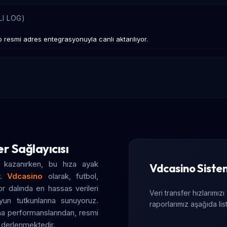
I LOG)
asino Canlı Veri)
o resmi adres entegrasyonuyla canlı aktarılıyor.
er Sağlayıcısı
 kazanırken, bu hıza ayak
Vdcasino Sistem
r.
Vdcasino
olarak, futbol,
or dalında en hassas verileri
Veri transfer hızlarımız
oyun tutkunlarına sunuyoruz.
raporlarımız aşağıda list