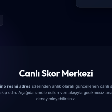
Canlı Skor Merkezi
ino resmi adres
üzerinden anlık olarak güncellenen canlı s
kip edin. Aşağıda simüle edilen veri akışıyla gecikmesiz anal
deneyimleyebilirsiniz.