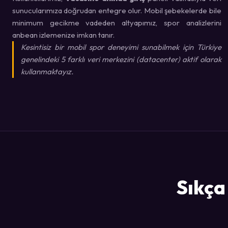
sunucularımıza doğrudan entegre olur. Mobil şebekelerde bile
minimum gecikme vadeden altyapımız, spor analizlerini
anbean izlemenize imkan tanır.
Kesintisiz bir mobil spor deneyimi sunabilmek için Türkiye
genelindeki 5 farklı veri merkezini (datacenter) aktif olarak
kullanmaktayız.
Sıkça