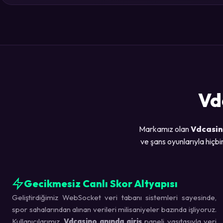
Vd
Markamız olan
Vdcasin
ve şans oyunlarıyla hiçbir
Gecikmesiz Canlı Skor Altyapısı
Geliştirdiğimiz WebSocket veri tabanı sistemleri sayesinde,
spor sahalarından alınan verileri milisaniyeler bazında işliyoruz.
Kullanıcılarımız,
Vdcasino anında giriş
paneli vasıtasıyla veri