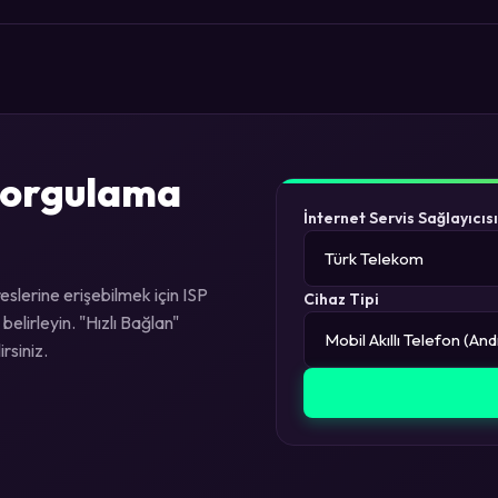
Sorgulama
İnternet Servis Sağlayıcısı
eslerine erişebilmek için ISP
Cihaz Tipi
lirleyin. "Hızlı Bağlan"
irsiniz.