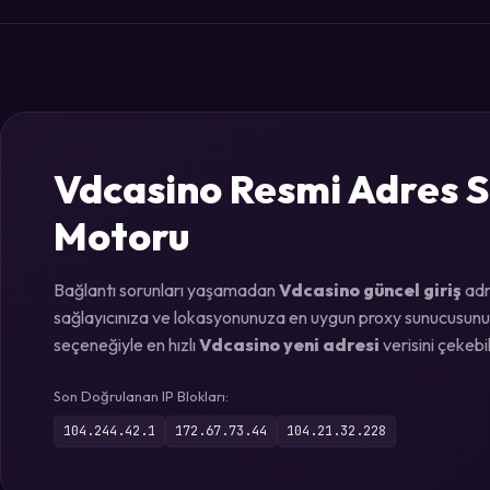
Vdcasino Resmi Adres 
Motoru
Bağlantı sorunları yaşamadan
Vdcasino güncel giriş
adr
sağlayıcınıza ve lokasyonunuza en uygun proxy sunucusunu be
seçeneğiyle en hızlı
Vdcasino yeni adresi
verisini çekebil
Son Doğrulanan IP Blokları:
104.244.42.1
172.67.73.44
104.21.32.228