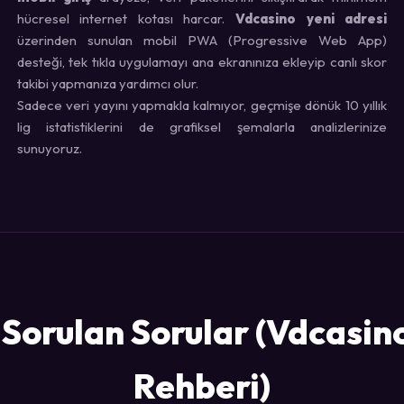
hücresel internet kotası harcar.
Vdcasino yeni adresi
üzerinden sunulan mobil PWA (Progressive Web App)
desteği, tek tıkla uygulamayı ana ekranınıza ekleyip canlı skor
takibi yapmanıza yardımcı olur.
Sadece veri yayını yapmakla kalmıyor, geçmişe dönük 10 yıllık
lig istatistiklerini de grafiksel şemalarla analizlerinize
sunuyoruz.
 Sorulan Sorular (Vdcasino
Rehberi)