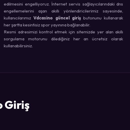
edilmesini engelliyoruz. İnternet servis sağlayıcılarındaki dns
engellemelerini aşan akıllı yönlendiricilerimiz sayesinde,
kullanıcılarımız
Vdcasino güncel giriş
butonunu kullanarak
her şartta kesintisiz spor yayınına bağlanabilir.
Resmi adresimizi kontrol etmek için sitemizde yer alan akıllı
sorgulama motorunu dilediğiniz her an ücretsiz olarak
kullanabilirsiniz.
 Giriş