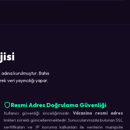
isi
ak adına kurulmuştur. Bahis
rek veri yayıncılığı yapar.
Resmi Adres Doğrulama Güvenliği
Kullanıcı güvenliği önceliğimizdir.
Vdcasino resmi adres
linkleri sürekli güncellenmektedir. Sunucularımızda bulunan SSL
sertifikaları ve IP koruma kalkanları ile verilerin manipüle