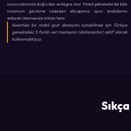
sunucularımıza doğrudan entegre olur. Mobil şebekelerde bile
minimum gecikme vadeden altyapımız, spor analizlerini
anbean izlemenize imkan tanır.
Kesintisiz bir mobil spor deneyimi sunabilmek için Türkiye
genelindeki 5 farklı veri merkezini (datacenter) aktif olarak
kullanmaktayız.
Sıkça