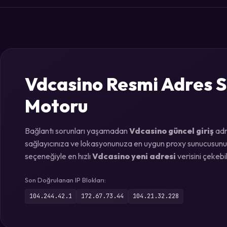
Vdcasino Resmi Adres 
Motoru
Bağlantı sorunları yaşamadan
Vdcasino güncel giriş
adr
sağlayıcınıza ve lokasyonunuza en uygun proxy sunucusunu be
seçeneğiyle en hızlı
Vdcasino yeni adresi
verisini çekebil
Son Doğrulanan IP Blokları:
104.244.42.1
172.67.73.44
104.21.32.228