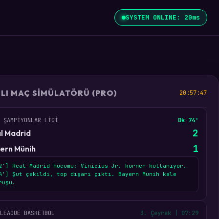
SYSTEM ONLINE:
20
ms
LI MAÇ SİMÜLATÖRÜ (PRO)
20:57:48
 ŞAMPİYONLAR LİGİ
Dk 74'
2
l Madrid
1
ern Münih
2'] Real Madrid hücumu: Vinicius Jr. korner kullanıyor.
4'] Şut çekildi, top dışarı çıktı. Bayern Münih kale
ruşu.
LEAGUE BASKETBOL
3. Çeyrek | 07:29