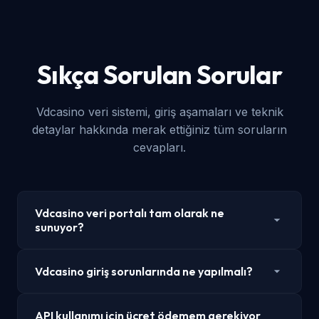
Sıkça Sorulan Sorular
Vdcasino veri sistemi, giriş aşamaları ve teknik
detaylar hakkında merak ettiğiniz tüm soruların
cevapları.
Vdcasino veri portalı tam olarak ne
sunuyor?
Platformumuz küresel çaptaki tüm büyük spor
Vdcasino giriş sorunlarında ne yapılmalı?
liglerinden futbol, basketbol ve tenis gibi popüler