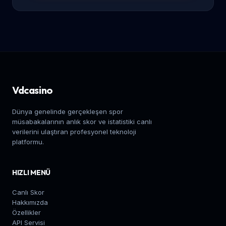
Gönder
Vdcasino
Dünya genelinde gerçekleşen spor
müsabakalarının anlık skor ve istatistiki canlı
verilerini ulaştıran profesyonel teknoloji
platformu.
HIZLI MENÜ
Canlı Skor