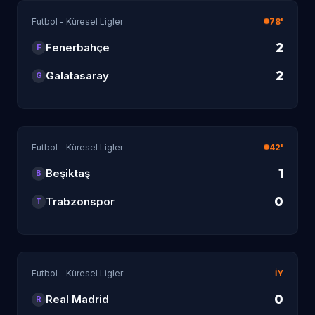
Futbol - Küresel Ligler
78'
2
Fenerbahçe
F
2
Galatasaray
G
Futbol - Küresel Ligler
42'
1
Beşiktaş
B
1
Trabzonspor
T
Futbol - Küresel Ligler
İY
0
Real Madrid
R