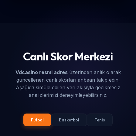
Canlı Skor Merkezi
Vdcasino resmi adres
üzerinden anlık olarak
güncellenen canlı skorları anbean takip edin.
Aşağıda simüle edilen veri akışıyla gecikmesiz
analizlerimizi deneyimleyebilirsiniz.
Futbol
Basketbol
Tenis