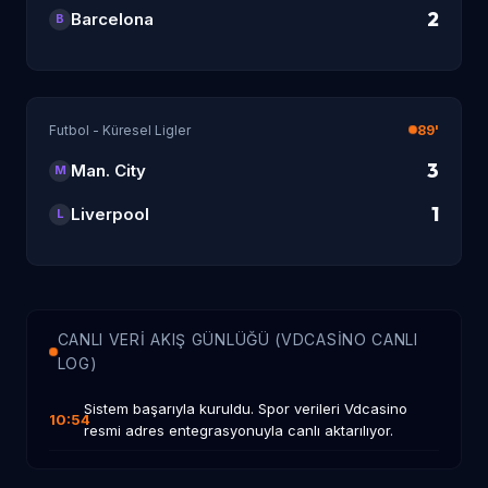
2
Barcelona
B
Futbol - Küresel Ligler
89'
3
Man. City
M
1
Liverpool
L
CANLI VERI AKIŞ GÜNLÜĞÜ (VDCASINO CANLI
LOG)
GOL! Trabzonspor golü buldu. Skor: 1 - 1
03:44:34
(Vdcasino Canlı Veri)
Sistem başarıyla kuruldu. Spor verileri Vdcasino
10:54