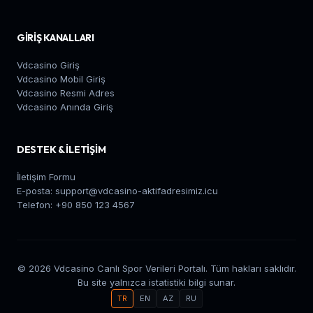
Hakkımızda
Özellikler
API Servisi
GIRIŞ KANALLARI
Vdcasino Giriş
Vdcasino Mobil Giriş
Vdcasino Resmi Adres
Vdcasino Anında Giriş
DESTEK & İLETIŞIM
İletişim Formu
E-posta: support@vdcasino-aktifadresimiz.icu
Telefon: +90 850 123 4567
© 2026 Vdcasino Canlı Spor Verileri Portalı. Tüm hakları saklıdır.