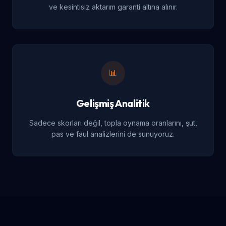
Güvenli Entegrasyon
Vdcasino resmi adres güvencesiyle veriler şifrelenir
ve kesintisiz aktarım garanti altına alınır.
📊
Gelişmiş Analitik
Sadece skorları değil, topla oynama oranlarını, şut,
pas ve faul analizlerini de sunuyoruz.