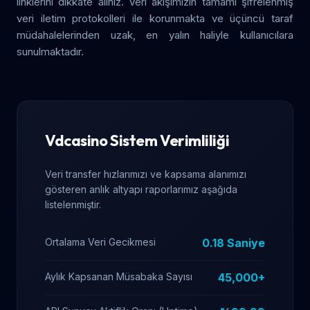
kapılmadan doğrudan en doğru istatistiklere ulaşmak için
her zaman sitemizde paylaşılan
Vdcasino resmi adres
linklerini dikkate alınız. Veri akışımızın tamamı şifrelenmiş
veri iletim protokolleri ile korunmakta ve üçüncü taraf
müdahalelerinden uzak, en yalın haliyle kullanıcılara
sunulmaktadır.
Vdcasino Sistem Verimliliği
Veri transfer hızlarımızı ve kapsama alanımızı
gösteren anlık altyapı raporlarımız aşağıda
listelenmiştir.
Ortalama Veri Gecikmesi
0.18 Saniye