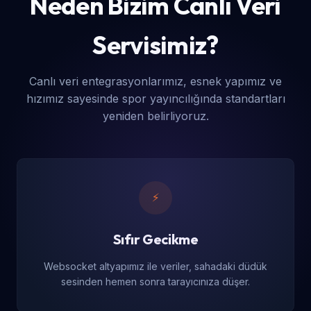
Neden Bizim Canlı Veri
Servisimiz?
Canlı veri entegrasyonlarımız, esnek yapımız ve
hızımız sayesinde spor yayıncılığında standartları
yeniden belirliyoruz.
⚡
Sıfır Gecikme
Websocket altyapımız ile veriler, sahadaki düdük