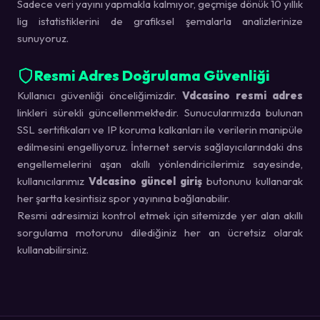
Sadece veri yayını yapmakla kalmıyor, geçmişe dönük 10 yıllık
lig istatistiklerini de grafiksel şemalarla analizlerinize
sunuyoruz.
Resmi Adres Doğrulama Güvenliği
Kullanıcı güvenliği önceliğimizdir.
Vdcasino resmi adres
linkleri sürekli güncellenmektedir. Sunucularımızda bulunan
SSL sertifikaları ve IP koruma kalkanları ile verilerin manipüle
edilmesini engelliyoruz. İnternet servis sağlayıcılarındaki dns
engellemelerini aşan akıllı yönlendiricilerimiz sayesinde,
kullanıcılarımız
Vdcasino güncel giriş
butonunu kullanarak
her şartta kesintisiz spor yayınına bağlanabilir.
Resmi adresimizi kontrol etmek için sitemizde yer alan akıllı
sorgulama motorunu dilediğiniz her an ücretsiz olarak
kullanabilirsiniz.