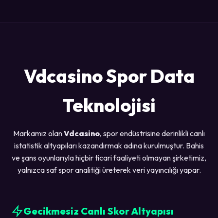
Vdcasino Spor Data
Teknolojisi
Markamız olan
Vdcasino
, spor endüstrisine derinlikli canlı
istatistik altyapıları kazandırmak adına kurulmuştur. Bahis
ve şans oyunlarıyla hiçbir ticari faaliyeti olmayan şirketimiz,
yalnızca saf spor analitiği üreterek veri yayıncılığı yapar.
Gecikmesiz Canlı Skor Altyapısı