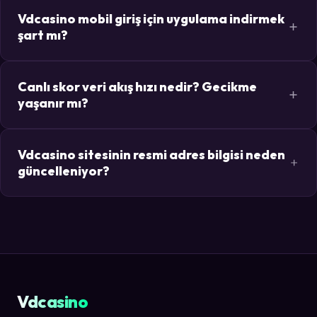
Vdcasino resmi veri platformuna her an engelsiz erişim
Vdcasino mobil giriş için uygulama indirmek
sağlamak amacıyla bu web sayfasında yer alan
Vdcasino
şart mı?
güncel giriş
ve anında giriş linklerini kullanabilirsiniz.
Sistemimiz anlık olarak en hızlı aktif proxy adresine
yönlendirme yapar.
Hayır,
Vdcasino mobil giriş
için herhangi bir dış kaynaklı
Canlı skor veri akış hızı nedir? Gecikme
uygulama (.apk veya .ipa dosyası) yüklemeniz gerekmez.
yaşanır mı?
Web sitemiz tüm modern mobil tarayıcılarla %100
uyumludur. Cihazınızın tarayıcısına güncel resmi adresi
yazarak mobil veri akışına doğrudan bağlanabilirsiniz.
Vdcasino, doğrudan stadyum ve spor sahalarındaki
Vdcasino sitesinin resmi adres bilgisi neden
alıcılardan (API sunucularından) veri alır. Gecikme oranımız
güncelleniyor?
ortalama 0.04 ila 0.1 saniye arasındadır. Bu hız, televizyon
veya uydu yayınlarından dahi daha hızlı bir şekilde maç
skorlarını öğrenmenizi sağlar.
Ülkemizdeki internet altyapı sağlayıcılarının uyguladığı genel
DNS ve erişim politikaları nedeniyle adresler zaman zaman
güncellenebilir.
Vdcasino yeni adresi
, kullanıcılara kesintisiz
canlı skor dağıtımı yapabilmek için teknik ekiplerimizce
anında aktif hale getirilir.
Vdcasino