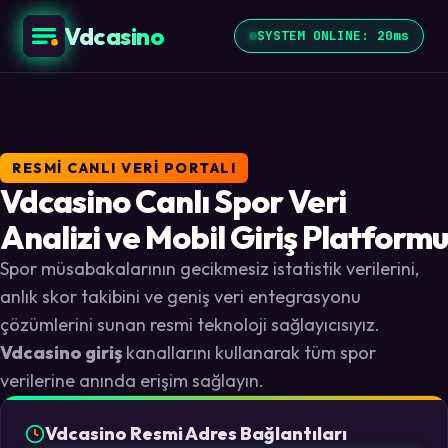
Vdcasino
SYSTEM ONLINE:
20
ms
RESMI CANLI VERI PORTALI
Vdcasino Canlı Spor Veri
Analizi ve Mobil Giriş Platformu
Spor müsabakalarının gecikmesiz istatistik verilerini,
anlık skor takibini ve geniş veri entegrasyonu
çözümlerini sunan resmi teknoloji sağlayıcısıyız.
Vdcasino giriş
kanallarını kullanarak tüm spor
verilerine anında erişim sağlayın.
Vdcasino Resmi Adres Bağlantıları