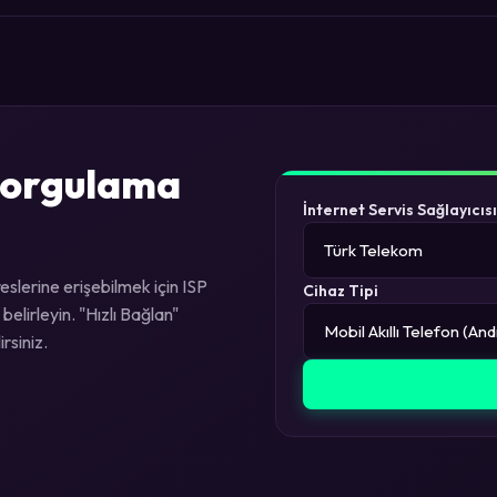
Sorgulama
İnternet Servis Sağlayıcısı
eslerine erişebilmek için ISP
Cihaz Tipi
lirleyin. "Hızlı Bağlan"
irsiniz.