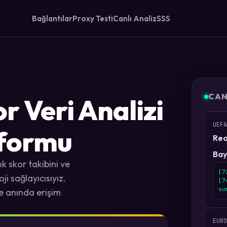
Bağlantılar
Proxy Testi
Canlı Analiz
SSS
CAN
r Veri Analizi
UEFA
tformu
Rea
Bay
ık skor takibini ve
[7
i sağlayıcısıyız.
[7
vu
ne anında erişim
EURO