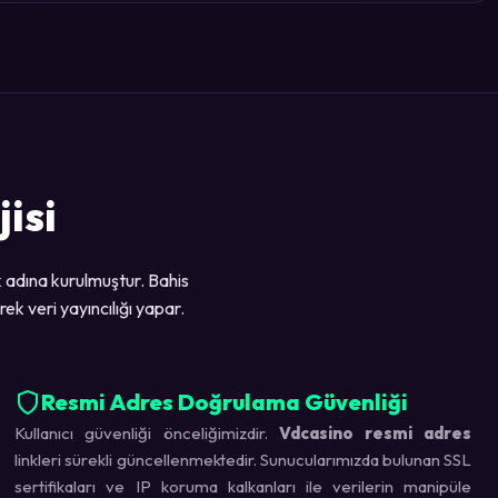
isi
ak adına kurulmuştur. Bahis
rek veri yayıncılığı yapar.
Resmi Adres Doğrulama Güvenliği
Kullanıcı güvenliği önceliğimizdir.
Vdcasino resmi adres
linkleri sürekli güncellenmektedir. Sunucularımızda bulunan SSL
sertifikaları ve IP koruma kalkanları ile verilerin manipüle