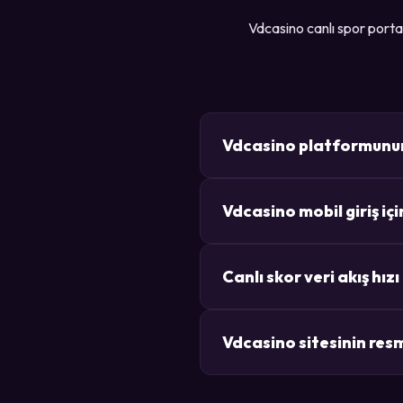
Vdcasino canlı spor portal
Vdcasino platformunun 
Vdcasino resmi veri platformu
Vdcasino mobil giriş iç
anında giriş linklerini kullanabi
Hayır,
Vdcasino mobil giriş
iç
Canlı skor veri akış hı
tüm modern mobil tarayıcılarla
bağlanabilirsiniz.
Vdcasino, doğrudan stadyum ve 
Vdcasino sitesinin resm
0.1 saniye arasındadır. Bu hız, 
Ülkemizdeki internet altyapı s