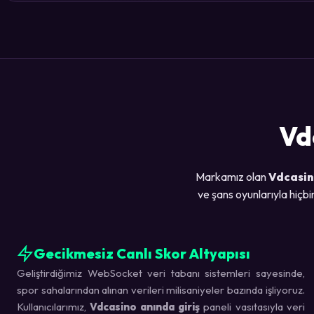
Vd
Markamız olan
Vdcasin
ve şans oyunlarıyla hiçbir
Gecikmesiz Canlı Skor Altyapısı
Geliştirdiğimiz WebSocket veri tabanı sistemleri sayesinde,
spor sahalarından alınan verileri milisaniyeler bazında işliyoruz.
Kullanıcılarımız,
Vdcasino anında giriş
paneli vasıtasıyla veri