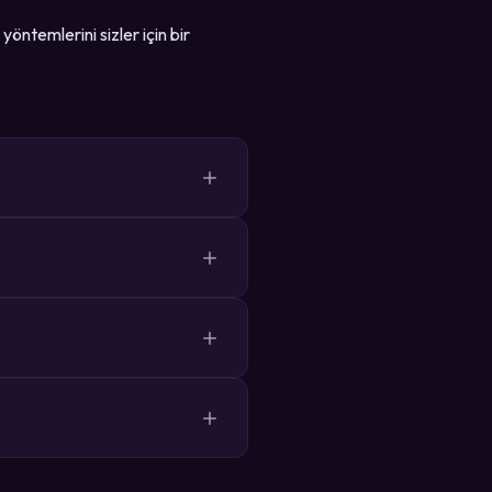
öntemlerini sizler için bir
alan
Vdcasino güncel giriş
ve
e yapar.
emeniz gerekmez. Web sitemiz
k mobil veri akışına doğrudan
e oranımız ortalama 0.04 ila
larını öğrenmenizi sağlar.
 adresler zaman zaman