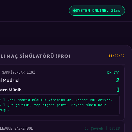
SYSTEM ONLINE:
21
ms
LI MAÇ SİMÜLATÖRÜ (PRO)
11:22:13
 ŞAMPİYONLAR LİGİ
Dk 74'
2
l Madrid
1
ern Münih
2'] Real Madrid hücumu: Vinicius Jr. korner kullanıyor.
4'] Şut çekildi, top dışarı çıktı. Bayern Münih kale
ruşu.
LEAGUE BASKETBOL
3. Çeyrek | 07:29