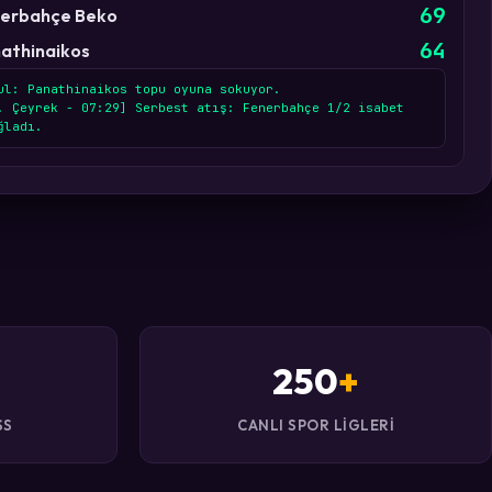
69
erbahçe Beko
64
athinaikos
ul: Panathinaikos topu oyuna sokuyor.
. Çeyrek - 07:29] Serbest atış: Fenerbahçe 1/2 isabet
ğladı.
250
+
SS
CANLI SPOR LIGLERI