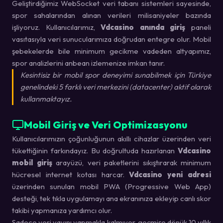
Geliştirdiğimiz WebSocket veri tabanı sistemleri sayesinde,
spor sahalarından alınan verileri milisaniyeler bazında
işliyoruz. Kullanıcılarımız,
Vdcasino anında giriş
paneli
vasıtasıyla veri sunucularımıza doğrudan entegre olur. Mobil
şebekelerde bile minimum gecikme vadeden altyapımız,
spor analizlerini anbean izlemenize imkan tanır.
Kesintisiz bir mobil spor deneyimi sunabilmek için Türkiye
genelindeki 5 farklı veri merkezini (datacenter) aktif olarak
kullanmaktayız.
Mobil Giriş ve Veri Optimizasyonu
Kullanıcılarımızın çoğunluğunun akıllı cihazlar üzerinden veri
tükettiğinin farkındayız. Bu doğrultuda hazırlanan
Vdcasino
mobil giriş
arayüzü, veri paketlerini sıkıştırarak minimum
hücresel internet kotası harcar.
Vdcasino yeni adresi
üzerinden sunulan mobil PWA (Progressive Web App)
desteği, tek tıkla uygulamayı ana ekranınıza ekleyip canlı skor
takibi yapmanıza yardımcı olur.
Sadece veri yayını yapmakla kalmıyor, geçmişe dönük 10 yıllık