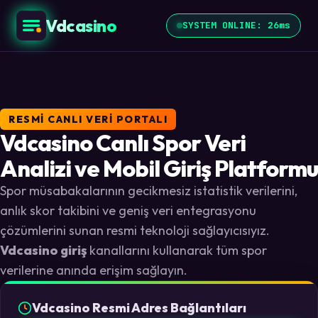
Vdcasino
SYSTEM ONLINE:
26
ms
RESMI CANLI VERI PORTALI
Vdcasino Canlı Spor Veri
Analizi ve Mobil Giriş Platformu
Spor müsabakalarının gecikmesiz istatistik verilerini,
anlık skor takibini ve geniş veri entegrasyonu
çözümlerini sunan resmi teknoloji sağlayıcısıyız.
Vdcasino giriş
kanallarını kullanarak tüm spor
verilerine anında erişim sağlayın.
Vdcasino Resmi Adres Bağlantıları