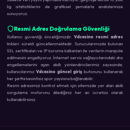
lig istatistiklerini de grafiksel şemalarla analizlerinize
sunuyoruz.
Resmi Adres Doğrulama Güvenliği
Kullanıcı güvenliği önceliğimizdir.
Vdcasino resmi adres
linkleri sürekli güncellenmektedir. Sunucularımızda bulunan
SSL sertifikaları ve IP koruma kalkanları ile verilerin manipüle
edilmesini engelliyoruz. İnternet servis sağlayıcılarındaki dns
engellemelerini aşan akıllı yönlendiricilerimiz sayesinde,
kullanıcılarımız
Vdcasino güncel giriş
butonunu kullanarak
her şartta kesintisiz spor yayınına bağlanabilir.
Resmi adresimizi kontrol etmek için sitemizde yer alan akıllı
sorgulama motorunu dilediğiniz her an ücretsiz olarak
kullanabilirsiniz.