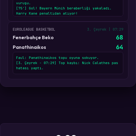
vuruşu.
[75'] Gol! Bayern Münih beraberliği yakaladı.
Harry Kane penaltıdan atıyor!
EUROLEAGUE BASKETBOL
3. Çeyrek | 07:29
68
Fenerbahçe Beko
64
Panathinaikos
Faul: Panathinaikos topu oyuna sokuyor.
[3. Çeyrek - 07:29] Top kaybı: Nick Calathes pas
hatası yaptı.