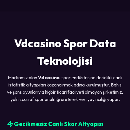
Vdcasino Spor Data
Teknolojisi
Markamız olan
Vdcasino
, spor endüstrisine derinlikli canlı
istatistik altyapıları kazandırmak adına kurulmuştur. Bahis
ve şans oyunlarıyla hiçbir ticari faaliyeti olmayan şirketimiz,
yalnızca saf spor analitiği üreterek veri yayıncılığı yapar.
Gecikmesiz Canlı Skor Altyapısı