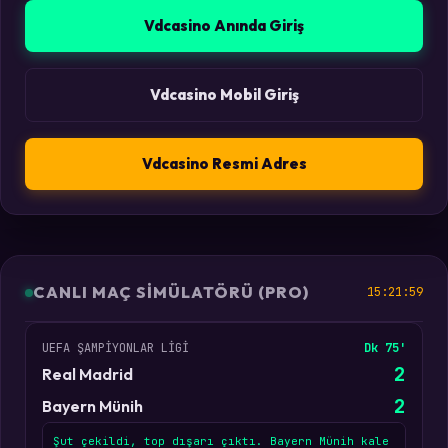
Vdcasino Anında Giriş
Vdcasino Mobil Giriş
Vdcasino Resmi Adres
CANLI MAÇ SİMÜLATÖRÜ (PRO)
15:22:00
UEFA ŞAMPİYONLAR LİGİ
Dk 75'
2
Real Madrid
2
Bayern Münih
Şut çekildi, top dışarı çıktı. Bayern Münih kale