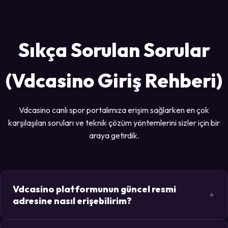
Sıkça Sorulan Sorular
(Vdcasino Giriş Rehberi)
Vdcasino canlı spor portalımıza erişim sağlarken en çok
karşılaşılan soruları ve teknik çözüm yöntemlerini sizler için bir
araya getirdik.
Vdcasino platformunun güncel resmi
adresine nasıl erişebilirim?
Vdcasino resmi veri platformuna her an engelsiz erişim