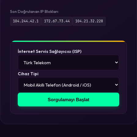
Son Doğrulanan IP Blokları:
104.244.42.1
172.67.73.44
104.21.32.228
İnternet Servis Sağlayıcısı (ISP)
Cihaz Tipi
Sorgulamayı Başlat