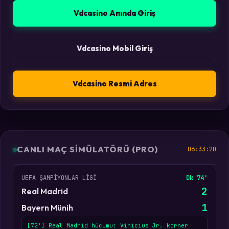
Vdcasino Anında Giriş
Vdcasino Mobil Giriş
Vdcasino Resmi Adres
CANLI MAÇ SİMÜLATÖRÜ (PRO)
06:33:20
UEFA ŞAMPİYONLAR LİGİ
Dk 74'
2
Real Madrid
1
Bayern Münih
[72'] Real Madrid hücumu: Vinicius Jr. korner