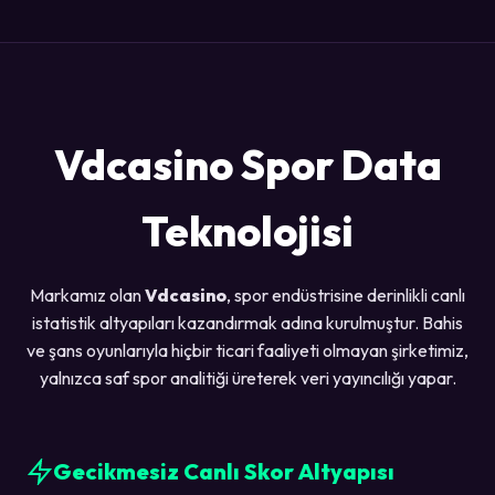
Vdcasino Spor Data
Teknolojisi
Markamız olan
Vdcasino
, spor endüstrisine derinlikli canlı
istatistik altyapıları kazandırmak adına kurulmuştur. Bahis
ve şans oyunlarıyla hiçbir ticari faaliyeti olmayan şirketimiz,
yalnızca saf spor analitiği üreterek veri yayıncılığı yapar.
Gecikmesiz Canlı Skor Altyapısı