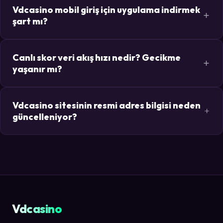
Vdcasino mobil giriş için uygulama indirmek
sağlamak amacıyla bu web sayfasında yer alan
Vdcasino
şart mı?
güncel giriş
ve anında giriş linklerini kullanabilirsiniz.
Sistemimiz anlık olarak en hızlı aktif proxy adresine
yönlendirme yapar.
Hayır,
Vdcasino mobil giriş
için herhangi bir dış kaynaklı
Canlı skor veri akış hızı nedir? Gecikme
uygulama (.apk veya .ipa dosyası) yüklemeniz gerekmez.
yaşanır mı?
Web sitemiz tüm modern mobil tarayıcılarla %100
uyumludur. Cihazınızın tarayıcısına güncel resmi adresi
yazarak mobil veri akışına doğrudan bağlanabilirsiniz.
Vdcasino, doğrudan stadyum ve spor sahalarındaki
Vdcasino sitesinin resmi adres bilgisi neden
alıcılardan (API sunucularından) veri alır. Gecikme oranımız
güncelleniyor?
ortalama 0.04 ila 0.1 saniye arasındadır. Bu hız, televizyon
veya uydu yayınlarından dahi daha hızlı bir şekilde maç
skorlarını öğrenmenizi sağlar.
Ülkemizdeki internet altyapı sağlayıcılarının uyguladığı genel
DNS ve erişim politikaları nedeniyle adresler zaman zaman
güncellenebilir.
Vdcasino yeni adresi
, kullanıcılara kesintisiz
canlı skor dağıtımı yapabilmek için teknik ekiplerimizce
anında aktif hale getirilir.
Vdcasino