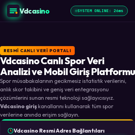
Vdcasino
SYSTEM ONLINE:
26
ms
RESMI CANLI VERI PORTALI
Vdcasino Canlı Spor Veri
Analizi ve Mobil Giriş Platformu
Spor müsabakalarının gecikmesiz istatistik verilerini,
anlık skor takibini ve geniş veri entegrasyonu
çözümlerini sunan resmi teknoloji sağlayıcısıyız.
Vdcasino giriş
kanallarını kullanarak tüm spor
verilerine anında erişim sağlayın.
Vdcasino Resmi Adres Bağlantıları