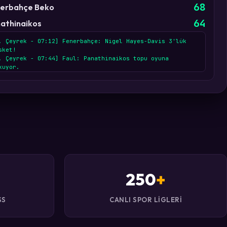
68
erbahçe Beko
64
athinaikos
. Çeyrek - 07:12] Fenerbahçe: Nigel Hayes-Davis 3'lük
sket!
. Çeyrek - 07:44] Faul: Panathinaikos topu oyuna
kuyor.
250
+
SS
CANLI SPOR LIGLERI