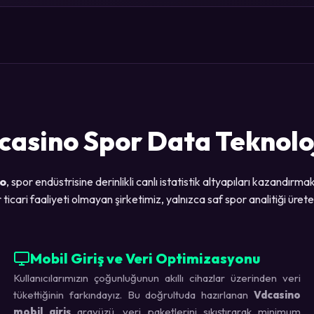
casino Spor Data Teknoloj
o
, spor endüstrisine derinlikli canlı istatistik altyapıları kazandırm
 ticari faaliyeti olmayan şirketimiz, yalnızca saf spor analitiği ürete
Mobil Giriş ve Veri Optimizasyonu
Kullanıcılarımızın çoğunluğunun akıllı cihazlar üzerinden veri
tükettiğinin farkındayız. Bu doğrultuda hazırlanan
Vdcasino
mobil giriş
arayüzü, veri paketlerini sıkıştırarak minimum