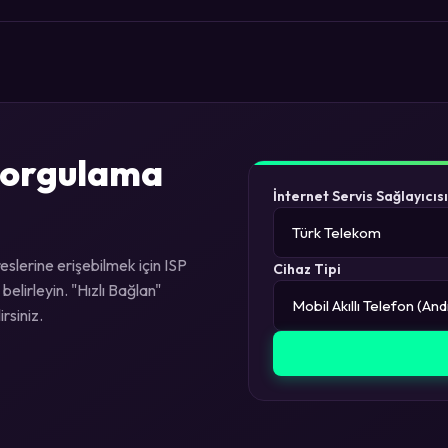
Sorgulama
İnternet Servis Sağlayıcısı
eslerine erişebilmek için ISP
Cihaz Tipi
lirleyin. "Hızlı Bağlan"
irsiniz.