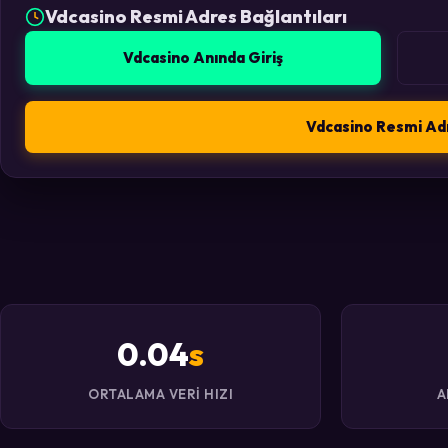
Vdcasino Resmi Adres Bağlantıları
Vdcasino Anında Giriş
Vdcasino Resmi Ad
0.04
s
ORTALAMA VERI HIZI
A