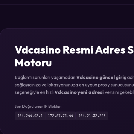
Vdcasino Resmi Adres 
Motoru
Bağlantı sorunları yaşamadan
Vdcasino güncel giriş
adr
sağlayıcınıza ve lokasyonunuza en uygun proxy sunucusunu be
seçeneğiyle en hızlı
Vdcasino yeni adresi
verisini çekebil
Son Doğrulanan IP Blokları:
104.244.42.1
172.67.73.44
104.21.32.228