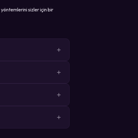
öntemlerini sizler için bir
alan
Vdcasino güncel giriş
ve
e yapar.
emeniz gerekmez. Web sitemiz
k mobil veri akışına doğrudan
e oranımız ortalama 0.04 ila
larını öğrenmenizi sağlar.
 adresler zaman zaman