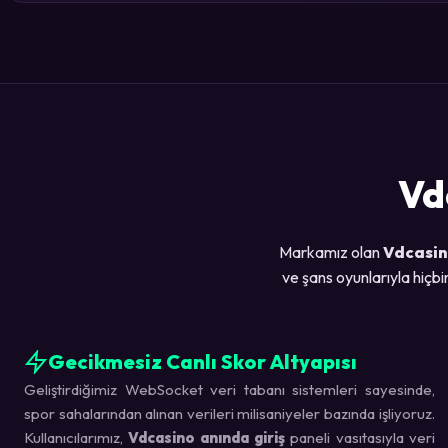
Vd
Markamız olan
Vdcasin
ve şans oyunlarıyla hiçbir
Gecikmesiz Canlı Skor Altyapısı
Geliştirdiğimiz WebSocket veri tabanı sistemleri sayesinde,
spor sahalarından alınan verileri milisaniyeler bazında işliyoruz.
Kullanıcılarımız,
Vdcasino anında giriş
paneli vasıtasıyla veri