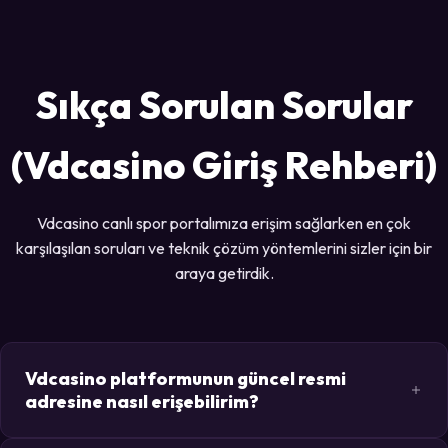
Sıkça Sorulan Sorular
(Vdcasino Giriş Rehberi)
Vdcasino canlı spor portalımıza erişim sağlarken en çok
karşılaşılan soruları ve teknik çözüm yöntemlerini sizler için bir
araya getirdik.
Vdcasino platformunun güncel resmi
adresine nasıl erişebilirim?