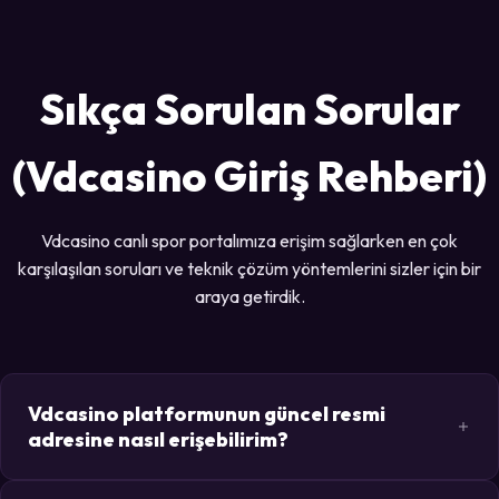
Sıkça Sorulan Sorular
(Vdcasino Giriş Rehberi)
Vdcasino canlı spor portalımıza erişim sağlarken en çok
karşılaşılan soruları ve teknik çözüm yöntemlerini sizler için bir
araya getirdik.
Vdcasino platformunun güncel resmi
adresine nasıl erişebilirim?
Vdcasino resmi veri platformuna her an engelsiz erişim