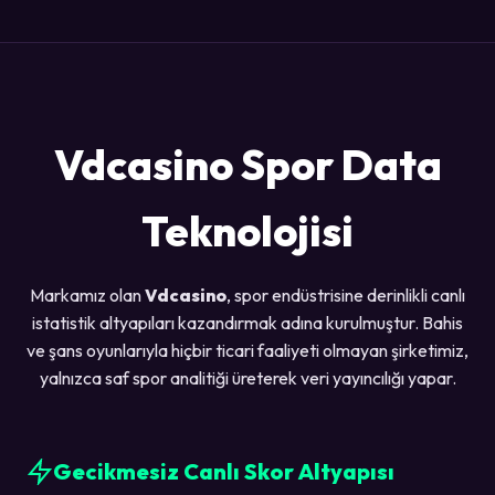
Vdcasino Spor Data
Teknolojisi
Markamız olan
Vdcasino
, spor endüstrisine derinlikli canlı
istatistik altyapıları kazandırmak adına kurulmuştur. Bahis
ve şans oyunlarıyla hiçbir ticari faaliyeti olmayan şirketimiz,
yalnızca saf spor analitiği üreterek veri yayıncılığı yapar.
Gecikmesiz Canlı Skor Altyapısı