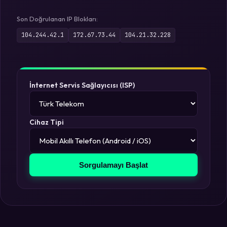
Son Doğrulanan IP Blokları:
104.244.42.1
172.67.73.44
104.21.32.228
İnternet Servis Sağlayıcısı (ISP)
Cihaz Tipi
Sorgulamayı Başlat