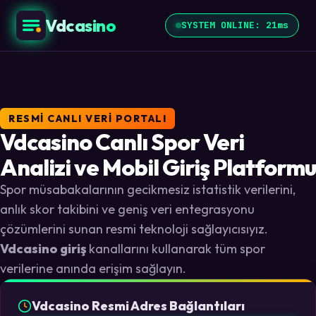
Vdcasino
SYSTEM ONLINE:
21
ms
RESMI CANLI VERI PORTALI
Vdcasino Canlı Spor Veri
Analizi ve Mobil Giriş Platformu
Spor müsabakalarının gecikmesiz istatistik verilerini,
anlık skor takibini ve geniş veri entegrasyonu
çözümlerini sunan resmi teknoloji sağlayıcısıyız.
Vdcasino giriş
kanallarını kullanarak tüm spor
verilerine anında erişim sağlayın.
Vdcasino Resmi Adres Bağlantıları