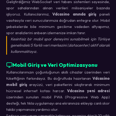
Geliştirdiğimiz WebSocket veri tabanı sistemleri sayesinde,
spor sahalarından alınan verileri milisaniyeler bazında
işliyoruz. Kullanıcılarımız,
Vdcasino anında giriş
paneli
vasıtasıyla veri sunucularımıza doğrudan entegre olur. Mobil
şebekelerde bile minimum gecikme vadeden altyapımız,
spor analizlerini anbean izlemenize imkan tanır.
Kesintisiz bir mobil spor deneyimi sunabilmek için Türkiye
genelindeki 5 farklı veri merkezini (datacenter) aktif olarak
kullanmaktayız.
Mobil Giriş ve Veri Optimizasyonu
Kullanıcılarımızın çoğunluğunun akıllı cihazlar üzerinden veri
tükettiğinin farkındayız. Bu doğrultuda hazırlanan
Vdcasino
mobil giriş
arayüzü, veri paketlerini sıkıştırarak minimum
hücresel internet kotası harcar.
Vdcasino yeni adresi
üzerinden sunulan mobil PWA (Progressive Web App)
desteği, tek tıkla uygulamayı ana ekranınıza ekleyip canlı skor
takibi yapmanıza yardımcı olur.
Sadece veri yayını yapmakla kalmıyor, geçmişe dönük 10 yıllık