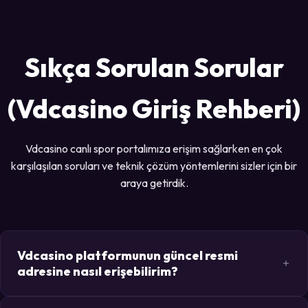
Sıkça Sorulan Sorular
(Vdcasino Giriş Rehberi)
Vdcasino canlı spor portalımıza erişim sağlarken en çok
karşılaşılan soruları ve teknik çözüm yöntemlerini sizler için bir
araya getirdik.
Vdcasino platformunun güncel resmi
adresine nasıl erişebilirim?
Vdcasino resmi veri platformuna her an engelsiz erişim