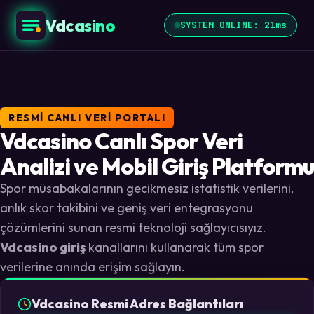
Vdcasino
SYSTEM ONLINE:
21
ms
RESMI CANLI VERI PORTALI
Vdcasino Canlı Spor Veri
Analizi ve Mobil Giriş Platformu
Spor müsabakalarının gecikmesiz istatistik verilerini,
anlık skor takibini ve geniş veri entegrasyonu
çözümlerini sunan resmi teknoloji sağlayıcısıyız.
Vdcasino giriş
kanallarını kullanarak tüm spor
verilerine anında erişim sağlayın.
Vdcasino Resmi Adres Bağlantıları