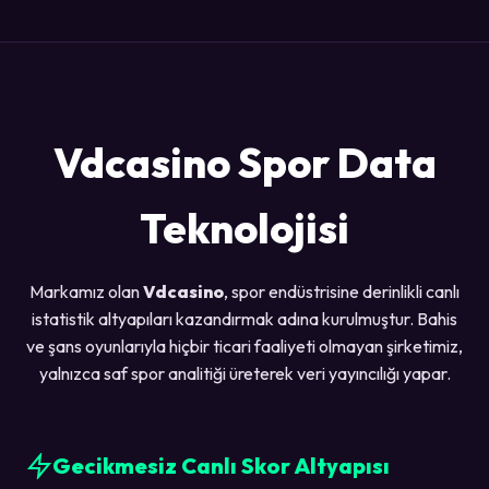
Vdcasino Spor Data
Teknolojisi
Markamız olan
Vdcasino
, spor endüstrisine derinlikli canlı
istatistik altyapıları kazandırmak adına kurulmuştur. Bahis
ve şans oyunlarıyla hiçbir ticari faaliyeti olmayan şirketimiz,
yalnızca saf spor analitiği üreterek veri yayıncılığı yapar.
Gecikmesiz Canlı Skor Altyapısı