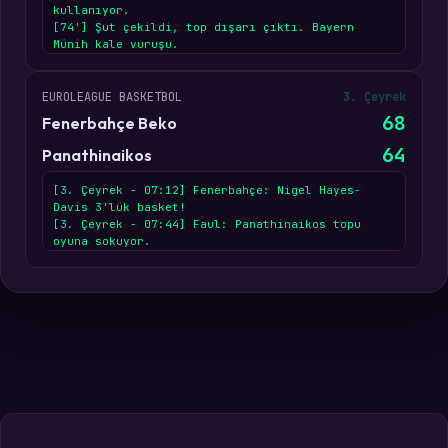
kullanıyor.
[74'] Şut çekildi, top dışarı çıktı. Bayern
Münih kale vuruşu.
EUROLEAGUE BASKETBOL
3. Çeyrek
68
Fenerbahçe Beko
64
Panathinaikos
[3. Çeyrek - 07:12] Fenerbahçe: Nigel Hayes-
Davis 3'lük basket!
[3. Çeyrek - 07:44] Faul: Panathinaikos topu
oyuna sokuyor.