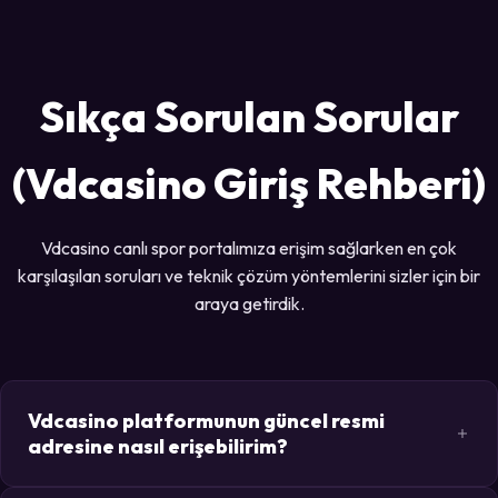
Sıkça Sorulan Sorular
(Vdcasino Giriş Rehberi)
Vdcasino canlı spor portalımıza erişim sağlarken en çok
karşılaşılan soruları ve teknik çözüm yöntemlerini sizler için bir
araya getirdik.
Vdcasino platformunun güncel resmi
adresine nasıl erişebilirim?