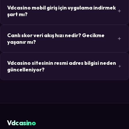
Vdcasino resmi veri platformuna her an engelsiz erişim
Vdcasino mobil giriş için uygulama indirmek
sağlamak amacıyla bu web sayfasında yer alan
Vdcasino
şart mı?
güncel giriş
ve anında giriş linklerini kullanabilirsiniz.
Sistemimiz anlık olarak en hızlı aktif proxy adresine
yönlendirme yapar.
Hayır,
Vdcasino mobil giriş
için herhangi bir dış kaynaklı
Canlı skor veri akış hızı nedir? Gecikme
uygulama (.apk veya .ipa dosyası) yüklemeniz gerekmez.
yaşanır mı?
Web sitemiz tüm modern mobil tarayıcılarla %100
uyumludur. Cihazınızın tarayıcısına güncel resmi adresi
yazarak mobil veri akışına doğrudan bağlanabilirsiniz.
Vdcasino, doğrudan stadyum ve spor sahalarındaki
Vdcasino sitesinin resmi adres bilgisi neden
alıcılardan (API sunucularından) veri alır. Gecikme oranımız
güncelleniyor?
ortalama 0.04 ila 0.1 saniye arasındadır. Bu hız, televizyon
veya uydu yayınlarından dahi daha hızlı bir şekilde maç
skorlarını öğrenmenizi sağlar.
Ülkemizdeki internet altyapı sağlayıcılarının uyguladığı genel
DNS ve erişim politikaları nedeniyle adresler zaman zaman
güncellenebilir.
Vdcasino yeni adresi
, kullanıcılara kesintisiz
canlı skor dağıtımı yapabilmek için teknik ekiplerimizce
anında aktif hale getirilir.
Vdcasino