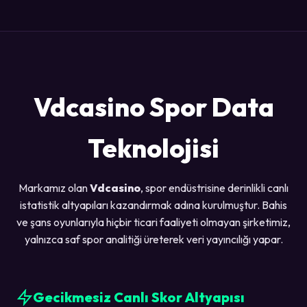
Vdcasino Spor Data
Teknolojisi
Markamız olan
Vdcasino
, spor endüstrisine derinlikli canlı
istatistik altyapıları kazandırmak adına kurulmuştur. Bahis
ve şans oyunlarıyla hiçbir ticari faaliyeti olmayan şirketimiz,
yalnızca saf spor analitiği üreterek veri yayıncılığı yapar.
Gecikmesiz Canlı Skor Altyapısı