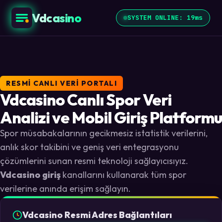
Vdcasino
SYSTEM ONLINE:
19
ms
RESMI CANLI VERI PORTALI
Vdcasino Canlı Spor Veri
Analizi ve Mobil Giriş Platformu
Spor müsabakalarının gecikmesiz istatistik verilerini,
anlık skor takibini ve geniş veri entegrasyonu
çözümlerini sunan resmi teknoloji sağlayıcısıyız.
Vdcasino giriş
kanallarını kullanarak tüm spor
verilerine anında erişim sağlayın.
Vdcasino Resmi Adres Bağlantıları