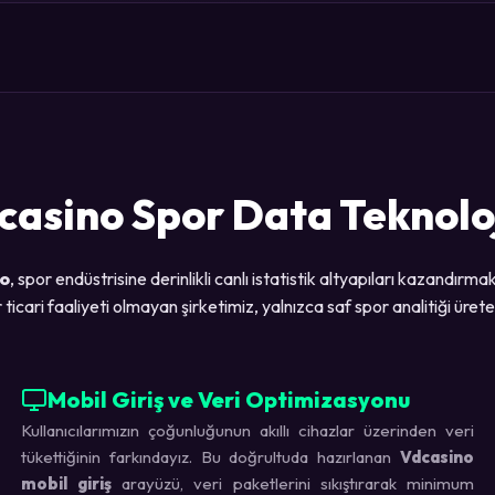
casino Spor Data Teknoloj
o
, spor endüstrisine derinlikli canlı istatistik altyapıları kazandırm
 ticari faaliyeti olmayan şirketimiz, yalnızca saf spor analitiği ürete
Mobil Giriş ve Veri Optimizasyonu
Kullanıcılarımızın çoğunluğunun akıllı cihazlar üzerinden veri
tükettiğinin farkındayız. Bu doğrultuda hazırlanan
Vdcasino
mobil giriş
arayüzü, veri paketlerini sıkıştırarak minimum