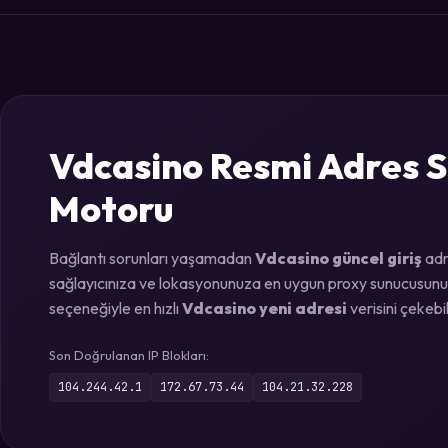
Vdcasino Resmi Adres 
Motoru
Bağlantı sorunları yaşamadan
Vdcasino güncel giriş
adr
sağlayıcınıza ve lokasyonunuza en uygun proxy sunucusunu be
seçeneğiyle en hızlı
Vdcasino yeni adresi
verisini çekebil
Son Doğrulanan IP Blokları:
104.244.42.1
172.67.73.44
104.21.32.228