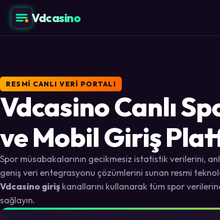
Vdcasino
RESMI CANLI VERI PORTALI
Vdcasino Canlı Spo
ve Mobil Giriş Pla
Spor müsabakalarının gecikmesiz istatistik verilerini, anl
geniş veri entegrasyonu çözümlerini sunan resmi teknoloj
Vdcasino giriş
kanallarını kullanarak tüm spor verileri
sağlayın.