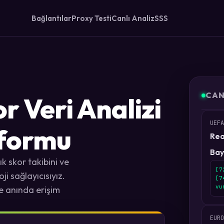
Bağlantılar
Proxy Testi
Canlı Analiz
SSS
CAN
r Veri Analizi
UEFA
tformu
Rea
Bay
ık skor takibini ve
[7
i sağlayıcısıyız.
[7
vu
ne anında erişim
EURO