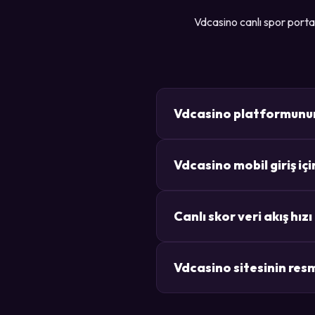
Vdcasino canlı spor portal
Vdcasino platformunun 
Vdcasino resmi veri platformu
Vdcasino mobil giriş iç
anında giriş linklerini kullanabi
Hayır,
Vdcasino mobil giriş
iç
Canlı skor veri akış hı
tüm modern mobil tarayıcılarla
bağlanabilirsiniz.
Vdcasino, doğrudan stadyum ve 
Vdcasino sitesinin resm
0.1 saniye arasındadır. Bu hız, 
Ülkemizdeki internet altyapı s