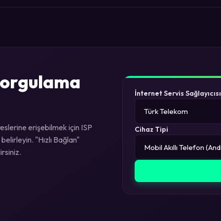
Sorgulama
İnternet Servis Sağlayıcısı
eslerine erişebilmek için ISP
Cihaz Tipi
lirleyin. "Hızlı Bağlan"
irsiniz.