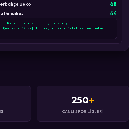
68
erbahçe Beko
64
athinaikos
ul: Panathinaikos topu oyuna sokuyor.
. Çeyrek - 07:29] Top kaybı: Nick Calathes pas hatası
ptı.
250
+
SS
CANLI SPOR LIGLERI