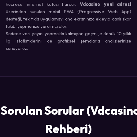
hücresel internet kotası harcar.
Vdcasino yeni adresi
üzerinden sunulan mobil PWA (Progressive Web App)
desteği, tek tıkla uygulamayı ana ekranınıza ekleyip canlı skor
takibi yapmanıza yardımcı olur.
Sadece veri yayını yapmakla kalmıyor, geçmişe dönük 10 yıllık
lig istatistiklerini de grafiksel şemalarla analizlerinize
sunuyoruz.
 Sorulan Sorular (Vdcasino
Rehberi)