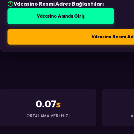
Vdcasino Resmi Adres Bağlantıları
Vdcasino Anında Giriş
Vdcasino Resmi Ad
0.07
s
ORTALAMA VERI HIZI
A