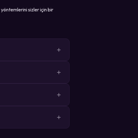
öntemlerini sizler için bir
alan
Vdcasino güncel giriş
ve
e yapar.
emeniz gerekmez. Web sitemiz
k mobil veri akışına doğrudan
e oranımız ortalama 0.04 ila
larını öğrenmenizi sağlar.
 adresler zaman zaman