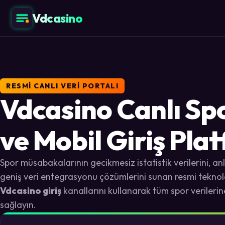
Vdcasino
RESMI CANLI VERI PORTALI
Vdcasino Canlı Spo
ve Mobil Giriş Pla
Spor müsabakalarının gecikmesiz istatistik verilerini, anl
geniş veri entegrasyonu çözümlerini sunan resmi teknoloj
Vdcasino giriş
kanallarını kullanarak tüm spor verileri
sağlayın.