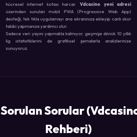
hücresel internet kotası harcar.
Vdcasino yeni adresi
üzerinden sunulan mobil PWA (Progressive Web App)
desteği, tek tıkla uygulamayı ana ekranınıza ekleyip canlı skor
takibi yapmanıza yardımcı olur.
Sadece veri yayını yapmakla kalmıyor, geçmişe dönük 10 yıllık
lig istatistiklerini de grafiksel şemalarla analizlerinize
sunuyoruz.
 Sorulan Sorular (Vdcasino
Rehberi)