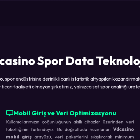
casino Spor Data Teknoloj
o
, spor endüstrisine derinlikli canlı istatistik altyapıları kazandırm
 ticari faaliyeti olmayan şirketimiz, yalnızca saf spor analitiği ürete
Mobil Giriş ve Veri Optimizasyonu
Kullanıcılarımızın çoğunluğunun akıllı cihazlar üzerinden veri
tükettiğinin farkındayız. Bu doğrultuda hazırlanan
Vdcasino
mobil giriş
arayüzü, veri paketlerini sıkıştırarak minimum