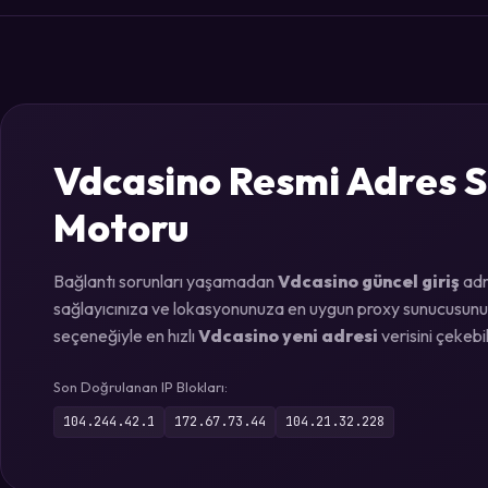
Vdcasino Resmi Adres 
Motoru
Bağlantı sorunları yaşamadan
Vdcasino güncel giriş
adr
sağlayıcınıza ve lokasyonunuza en uygun proxy sunucusunu be
seçeneğiyle en hızlı
Vdcasino yeni adresi
verisini çekebil
Son Doğrulanan IP Blokları:
104.244.42.1
172.67.73.44
104.21.32.228