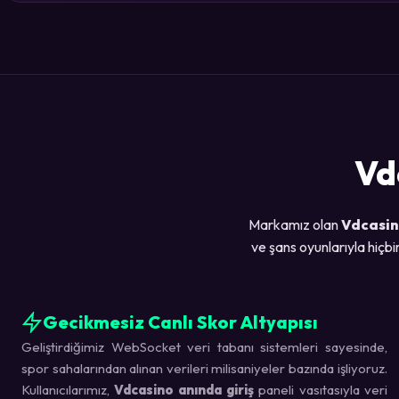
Vd
Markamız olan
Vdcasin
ve şans oyunlarıyla hiçbir
Gecikmesiz Canlı Skor Altyapısı
Geliştirdiğimiz WebSocket veri tabanı sistemleri sayesinde,
spor sahalarından alınan verileri milisaniyeler bazında işliyoruz.
Kullanıcılarımız,
Vdcasino anında giriş
paneli vasıtasıyla veri