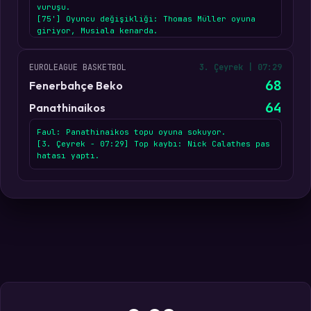
vuruşu.
[75'] Oyuncu değişikliği: Thomas Müller oyuna
giriyor, Musiala kenarda.
EUROLEAGUE BASKETBOL
3. Çeyrek | 07:29
68
Fenerbahçe Beko
64
Panathinaikos
Faul: Panathinaikos topu oyuna sokuyor.
[3. Çeyrek - 07:29] Top kaybı: Nick Calathes pas
hatası yaptı.