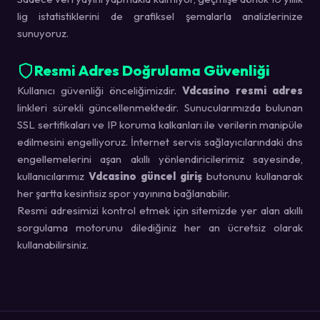
lig istatistiklerini de grafiksel şemalarla analizlerinize
sunuyoruz.
Resmi Adres Doğrulama Güvenliği
Kullanıcı güvenliği önceliğimizdir.
Vdcasino resmi adres
linkleri sürekli güncellenmektedir. Sunucularımızda bulunan
SSL sertifikaları ve IP koruma kalkanları ile verilerin manipüle
edilmesini engelliyoruz. İnternet servis sağlayıcılarındaki dns
engellemelerini aşan akıllı yönlendiricilerimiz sayesinde,
kullanıcılarımız
Vdcasino güncel giriş
butonunu kullanarak
her şartta kesintisiz spor yayınına bağlanabilir.
Resmi adresimizi kontrol etmek için sitemizde yer alan akıllı
sorgulama motorunu dilediğiniz her an ücretsiz olarak
kullanabilirsiniz.