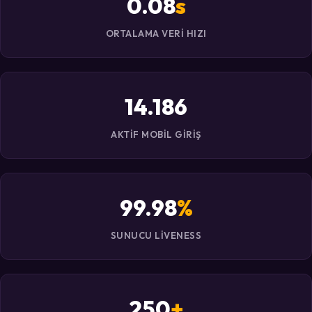
0.08
s
ORTALAMA VERI HIZI
14.186
AKTIF MOBIL GIRIŞ
99.98
%
SUNUCU LIVENESS
250
+