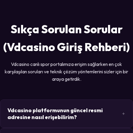
Sıkça Sorulan Sorular
(Vdcasino Giriş Rehberi)
Vdcasino canlı spor portalımıza erişim sağlarken en çok
karşılaşılan soruları ve teknik çözüm yöntemlerini sizler için bir
araya getirdik.
Vdcasino platformunun güncel resmi
adresine nasıl erişebilirim?
Vdcasino resmi veri platformuna her an engelsiz erişim