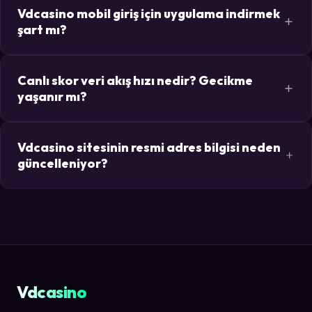
Vdcasino mobil giriş için uygulama indirmek
sağlamak amacıyla bu web sayfasında yer alan
Vdcasino
şart mı?
güncel giriş
ve anında giriş linklerini kullanabilirsiniz.
Sistemimiz anlık olarak en hızlı aktif proxy adresine
yönlendirme yapar.
Hayır,
Vdcasino mobil giriş
için herhangi bir dış kaynaklı
Canlı skor veri akış hızı nedir? Gecikme
uygulama (.apk veya .ipa dosyası) yüklemeniz gerekmez.
yaşanır mı?
Web sitemiz tüm modern mobil tarayıcılarla %100
uyumludur. Cihazınızın tarayıcısına güncel resmi adresi
yazarak mobil veri akışına doğrudan bağlanabilirsiniz.
Vdcasino, doğrudan stadyum ve spor sahalarındaki
Vdcasino sitesinin resmi adres bilgisi neden
alıcılardan (API sunucularından) veri alır. Gecikme oranımız
güncelleniyor?
ortalama 0.04 ila 0.1 saniye arasındadır. Bu hız, televizyon
veya uydu yayınlarından dahi daha hızlı bir şekilde maç
skorlarını öğrenmenizi sağlar.
Ülkemizdeki internet altyapı sağlayıcılarının uyguladığı genel
DNS ve erişim politikaları nedeniyle adresler zaman zaman
güncellenebilir.
Vdcasino yeni adresi
, kullanıcılara kesintisiz
canlı skor dağıtımı yapabilmek için teknik ekiplerimizce
anında aktif hale getirilir.
Vdcasino