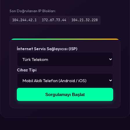
Son Doğrulanan IP Blokları:
104.244.42.1
172.67.73.44
104.21.32.228
İnternet Servis Sağlayıcısı (ISP)
Cihaz Tipi
Sorgulamayı Başlat