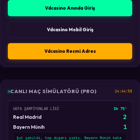
Vdcasino Anında Giriş
Vdcasino Mobil Giriş
Vdcasino Resmi Adres
CANLI MAÇ SİMÜLATÖRÜ (PRO)
14:44:59
UEFA ŞAMPİYONLAR LİGİ
Dk 75'
2
Real Madrid
1
Bayern Münih
Şut çekildi, top dışarı çıktı. Bayern Münih kale