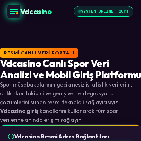
Vdcasino
SYSTEM ONLINE:
20
ms
RESMI CANLI VERI PORTALI
Vdcasino Canlı Spor Veri
Analizi ve Mobil Giriş Platformu
Spor müsabakalarının gecikmesiz istatistik verilerini,
anlık skor takibini ve geniş veri entegrasyonu
çözümlerini sunan resmi teknoloji sağlayıcısıyız.
Vdcasino giriş
kanallarını kullanarak tüm spor
verilerine anında erişim sağlayın.
Vdcasino Resmi Adres Bağlantıları