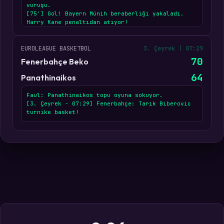
vuruşu.
[75'] Gol! Bayern Münih beraberliği yakaladı.
Harry Kane penaltıdan atıyor!
EUROLEAGUE BASKETBOL
3. Çeyrek | 07:29
70
Fenerbahçe Beko
64
Panathinaikos
Faul: Panathinaikos topu oyuna sokuyor.
[3. Çeyrek - 07:29] Fenerbahçe: Tarık Biberovic
turnike basket!