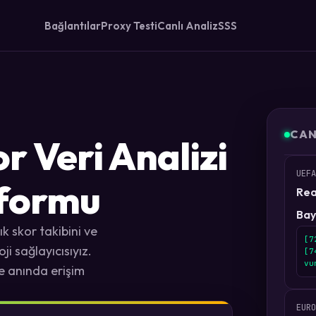
Bağlantılar
Proxy Testi
Canlı Analiz
SSS
CAN
r Veri Analizi
UEFA
tformu
Rea
Bay
ık skor takibini ve
[7
i sağlayıcısıyız.
[7
vu
ne anında erişim
EURO