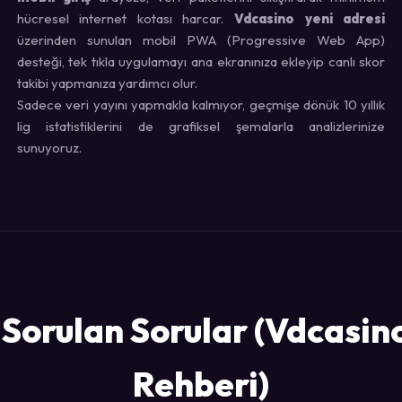
hücresel internet kotası harcar.
Vdcasino yeni adresi
üzerinden sunulan mobil PWA (Progressive Web App)
desteği, tek tıkla uygulamayı ana ekranınıza ekleyip canlı skor
takibi yapmanıza yardımcı olur.
Sadece veri yayını yapmakla kalmıyor, geçmişe dönük 10 yıllık
lig istatistiklerini de grafiksel şemalarla analizlerinize
sunuyoruz.
 Sorulan Sorular (Vdcasino
Rehberi)