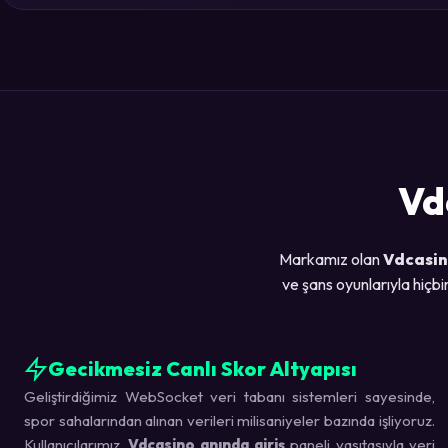
Vd
Markamız olan
Vdcasin
ve şans oyunlarıyla hiçbir
Gecikmesiz Canlı Skor Altyapısı
Geliştirdiğimiz WebSocket veri tabanı sistemleri sayesinde,
spor sahalarından alınan verileri milisaniyeler bazında işliyoruz.
Kullanıcılarımız,
Vdcasino anında giriş
paneli vasıtasıyla veri