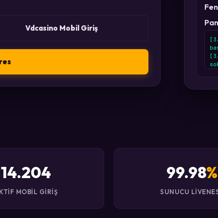
Fen
Pan
Vdcasino Mobil Giriş
[3
ba
[3
res
so
14.204
99.98
%
KTIF MOBIL GIRIŞ
SUNUCU LIVENE