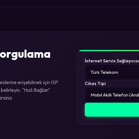
Sorgulama
İnternet Servis Sağlayıcısı
eslerine erişebilmek için ISP
Cihaz Tipi
lirleyin. "Hızlı Bağlan"
irsiniz.