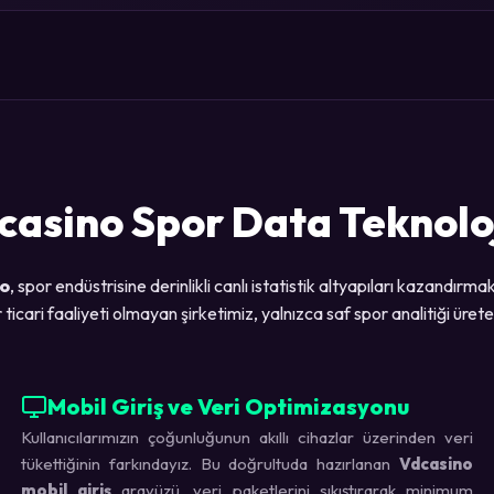
casino Spor Data Teknoloj
o
, spor endüstrisine derinlikli canlı istatistik altyapıları kazandırm
 ticari faaliyeti olmayan şirketimiz, yalnızca saf spor analitiği ürete
Mobil Giriş ve Veri Optimizasyonu
Kullanıcılarımızın çoğunluğunun akıllı cihazlar üzerinden veri
tükettiğinin farkındayız. Bu doğrultuda hazırlanan
Vdcasino
mobil giriş
arayüzü, veri paketlerini sıkıştırarak minimum