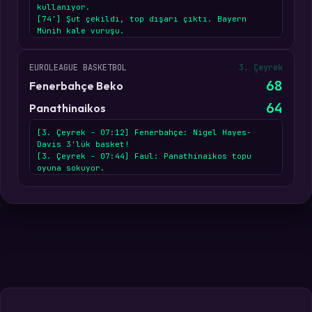
kullanıyor.
[74'] Şut çekildi, top dışarı çıktı. Bayern
Münih kale vuruşu.
EUROLEAGUE BASKETBOL
3. Çeyrek
68
Fenerbahçe Beko
64
Panathinaikos
[3. Çeyrek - 07:12] Fenerbahçe: Nigel Hayes-
Davis 3'lük basket!
[3. Çeyrek - 07:44] Faul: Panathinaikos topu
oyuna sokuyor.