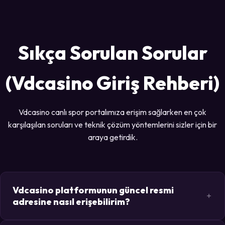
Sıkça Sorulan Sorular
(Vdcasino Giriş Rehberi)
Vdcasino canlı spor portalımıza erişim sağlarken en çok
karşılaşılan soruları ve teknik çözüm yöntemlerini sizler için bir
araya getirdik.
Vdcasino platformunun güncel resmi
adresine nasıl erişebilirim?