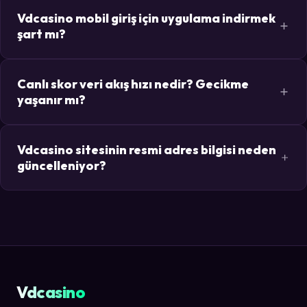
Vdcasino resmi veri platformuna her an engelsiz erişim
Vdcasino mobil giriş için uygulama indirmek
sağlamak amacıyla bu web sayfasında yer alan
Vdcasino
şart mı?
güncel giriş
ve anında giriş linklerini kullanabilirsiniz.
Sistemimiz anlık olarak en hızlı aktif proxy adresine
yönlendirme yapar.
Hayır,
Vdcasino mobil giriş
için herhangi bir dış kaynaklı
Canlı skor veri akış hızı nedir? Gecikme
uygulama (.apk veya .ipa dosyası) yüklemeniz gerekmez.
yaşanır mı?
Web sitemiz tüm modern mobil tarayıcılarla %100
uyumludur. Cihazınızın tarayıcısına güncel resmi adresi
yazarak mobil veri akışına doğrudan bağlanabilirsiniz.
Vdcasino, doğrudan stadyum ve spor sahalarındaki
Vdcasino sitesinin resmi adres bilgisi neden
alıcılardan (API sunucularından) veri alır. Gecikme oranımız
güncelleniyor?
ortalama 0.04 ila 0.1 saniye arasındadır. Bu hız, televizyon
veya uydu yayınlarından dahi daha hızlı bir şekilde maç
skorlarını öğrenmenizi sağlar.
Ülkemizdeki internet altyapı sağlayıcılarının uyguladığı genel
DNS ve erişim politikaları nedeniyle adresler zaman zaman
güncellenebilir.
Vdcasino yeni adresi
, kullanıcılara kesintisiz
canlı skor dağıtımı yapabilmek için teknik ekiplerimizce
anında aktif hale getirilir.
Vdcasino