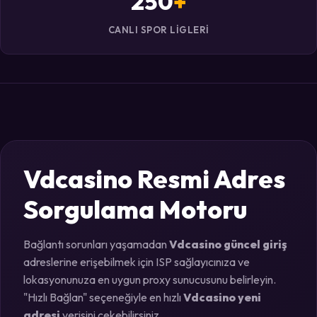
250
+
CANLI SPOR LIGLERI
Vdcasino Resmi Adres
Sorgulama Motoru
Bağlantı sorunları yaşamadan
Vdcasino güncel giriş
adreslerine erişebilmek için ISP sağlayıcınıza ve
lokasyonunuza en uygun proxy sunucusunu belirleyin.
"Hızlı Bağlan" seçeneğiyle en hızlı
Vdcasino yeni
adresi
verisini çekebilirsiniz.