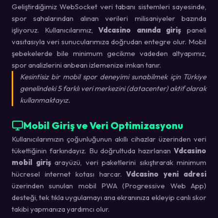
Geliştirdiğimiz WebSocket veri tabanı sistemleri sayesinde,
spor sahalarından alınan verileri milisaniyeler bazında
işliyoruz. Kullanıcılarımız,
Vdcasino anında giriş
paneli
vasıtasıyla veri sunucularımıza doğrudan entegre olur. Mobil
şebekelerde bile minimum gecikme vadeden altyapımız,
spor analizlerini anbean izlemenize imkan tanır.
Kesintisiz bir mobil spor deneyimi sunabilmek için Türkiye
genelindeki 5 farklı veri merkezini (datacenter) aktif olarak
kullanmaktayız.
Mobil Giriş ve Veri Optimizasyonu
Kullanıcılarımızın çoğunluğunun akıllı cihazlar üzerinden veri
tükettiğinin farkındayız. Bu doğrultuda hazırlanan
Vdcasino
mobil giriş
arayüzü, veri paketlerini sıkıştırarak minimum
hücresel internet kotası harcar.
Vdcasino yeni adresi
üzerinden sunulan mobil PWA (Progressive Web App)
desteği, tek tıkla uygulamayı ana ekranınıza ekleyip canlı skor
takibi yapmanıza yardımcı olur.