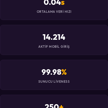
0.04
s
ORTALAMA VERI HIZI
14.214
AKTIF MOBIL GIRIŞ
99.98
%
SUNUCU LIVENESS
250
+