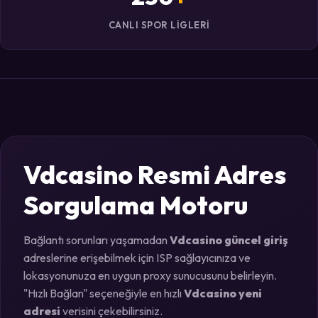
CANLI SPOR LIGLERI
Vdcasino Resmi Adres
Sorgulama Motoru
Bağlantı sorunları yaşamadan
Vdcasino güncel giriş
adreslerine erişebilmek için ISP sağlayıcınıza ve
lokasyonunuza en uygun proxy sunucusunu belirleyin.
"Hızlı Bağlan" seçeneğiyle en hızlı
Vdcasino yeni
adresi
verisini çekebilirsiniz.