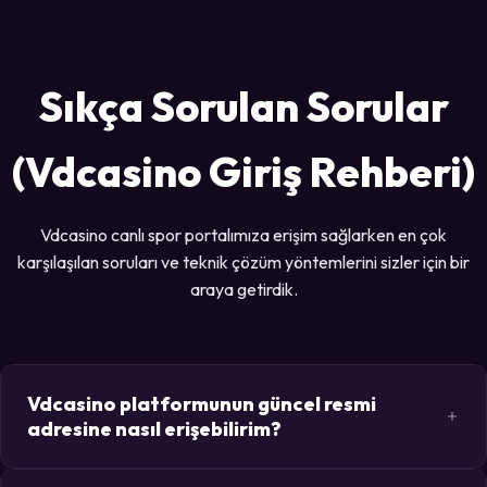
Sıkça Sorulan Sorular
(Vdcasino Giriş Rehberi)
Vdcasino canlı spor portalımıza erişim sağlarken en çok
karşılaşılan soruları ve teknik çözüm yöntemlerini sizler için bir
araya getirdik.
Vdcasino platformunun güncel resmi
adresine nasıl erişebilirim?
Vdcasino resmi veri platformuna her an engelsiz erişim