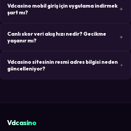
Vdcasino mobil giriş için uygulama indirmek
sağlamak amacıyla bu web sayfasında yer alan
Vdcasino
şart mı?
güncel giriş
ve anında giriş linklerini kullanabilirsiniz.
Sistemimiz anlık olarak en hızlı aktif proxy adresine
yönlendirme yapar.
Hayır,
Vdcasino mobil giriş
için herhangi bir dış kaynaklı
Canlı skor veri akış hızı nedir? Gecikme
uygulama (.apk veya .ipa dosyası) yüklemeniz gerekmez.
yaşanır mı?
Web sitemiz tüm modern mobil tarayıcılarla %100
uyumludur. Cihazınızın tarayıcısına güncel resmi adresi
yazarak mobil veri akışına doğrudan bağlanabilirsiniz.
Vdcasino, doğrudan stadyum ve spor sahalarındaki
Vdcasino sitesinin resmi adres bilgisi neden
alıcılardan (API sunucularından) veri alır. Gecikme oranımız
güncelleniyor?
ortalama 0.04 ila 0.1 saniye arasındadır. Bu hız, televizyon
veya uydu yayınlarından dahi daha hızlı bir şekilde maç
skorlarını öğrenmenizi sağlar.
Ülkemizdeki internet altyapı sağlayıcılarının uyguladığı genel
DNS ve erişim politikaları nedeniyle adresler zaman zaman
güncellenebilir.
Vdcasino yeni adresi
, kullanıcılara kesintisiz
canlı skor dağıtımı yapabilmek için teknik ekiplerimizce
anında aktif hale getirilir.
Vdcasino