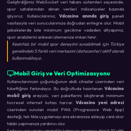
Geliştirdiğimiz WebSocket veri tabanı sistemleri sayesinde,
spor sahalarından alınan verileri milisaniyeler bazında
işliyoruz. Kullanıcılarımız,
Vdcasino anında giriş
paneli
vasıtasıyla veri sunucularımıza doğrudan entegre olur. Mobil
şebekelerde bile minimum gecikme vadeden altyapımız,
spor analizlerini anbean izlemenize imkan tanır.
Kesintisiz bir mobil spor deneyimi sunabilmek için Türkiye
genelindeki 5 farklı veri merkezini (datacenter) aktif olarak
kullanmaktayız.
Mobil Giriş ve Veri Optimizasyonu
Kullanıcılarımızın çoğunluğunun akıllı cihazlar üzerinden veri
tükettiğinin farkındayız. Bu doğrultuda hazırlanan
Vdcasino
mobil giriş
arayüzü, veri paketlerini sıkıştırarak minimum
hücresel internet kotası harcar.
Vdcasino yeni adresi
üzerinden sunulan mobil PWA (Progressive Web App)
desteği, tek tıkla uygulamayı ana ekranınıza ekleyip canlı skor
takibi yapmanıza yardımcı olur.
Sadece veri yayını yapmakla kalmıyor, geçmişe dönük 10 yıllık