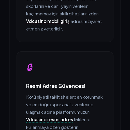
skorlarını ve canlı yayın verilerini
kaçırmamak için akıllı cihazlarınızdan
Vdcasino mobil giriş
adresini ziyaret
etmeniz yeterlidir.
🔒
Resmi Adres Güvencesi
Kötü niyetli taklit sitelerden korunmak
ve en doğru spor analiz verilerine
ulaşmak adına platformumuzun
Vdcasino resmi adres
linklerini
kullanmaya özen gösterin.