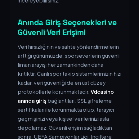
inceleyebilirsiniz.
Anında Giriş Seçenekleri ve
Güvenli Veri Erişimi
Veri hırsızlığının ve sahte yönlendirmelerin
arttığı günümüzde, sporseverlerin güvenli
liman arayışı her zamankinden daha
kritiktir. Canlı spor takip sistemlerimizin hızı
kadar, veri güvenliği de en üst düzey
protokollerle korunmaktadır.
Vdcasino
anında giriş
bağlantıları, SSL şifreleme
sertifikaları ile korunmakta olup, tarayıcı
geçmişinizi veya kişisel verilerinizi asla
depolamaz. Güvenli erişim sağladıktan
sonra, UEFA Şampiyonlar Ligi, İngiltere