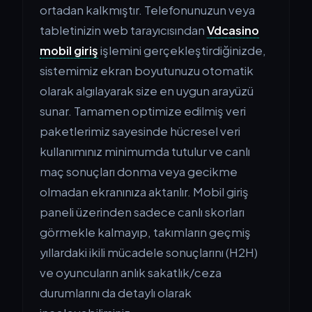
ortadan kalkmıştır. Telefonunuzun veya
tabletinizin web tarayıcısından
Vdcasino
mobil giriş
işlemini gerçekleştirdiğinizde,
sistemimiz ekran boyutunuzu otomatik
olarak algılayarak size en uygun arayüzü
sunar. Tamamen optimize edilmiş veri
paketlerimiz sayesinde hücresel veri
kullanımınız minimumda tutulur ve canlı
maç sonuçları donma veya gecikme
olmadan ekranınıza aktarılır. Mobil giriş
paneli üzerinden sadece canlı skorları
görmekle kalmayıp, takımların geçmiş
yıllardaki ikili mücadele sonuçlarını (H2H)
ve oyuncuların anlık sakatlık/ceza
durumlarını da detaylı olarak