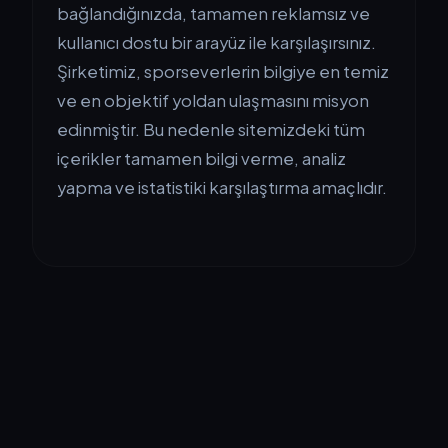
bağlandığınızda, tamamen reklamsız ve
kullanıcı dostu bir arayüz ile karşılaşırsınız.
Şirketimiz, sporseverlerin bilgiye en temiz
ve en objektif yoldan ulaşmasını misyon
edinmiştir. Bu nedenle sitemizdeki tüm
içerikler tamamen bilgi verme, analiz
yapma ve istatistiki karşılaştırma amaçlıdır.