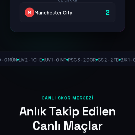
62' Dakika
2
Manchester City
M
 - 0 MÜN
LIV 2 - 1 CHE
JUV 1 - 0 INT
PSG 3 - 2 DOR
GS 2 - 2 FB
BJK 1 - 0
CANLI SKOR MERKEZI
Anlık Takip Edilen
Canlı Maçlar