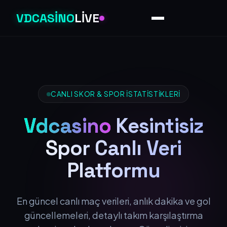
VDCASINO
LIVE
CANLI SKOR & SPOR İSTATISTIKLERI
Vdcasino
Kesintisiz
Spor Canlı Veri
Platformu
En güncel canlı maç verileri, anlık dakika ve gol
güncellemeleri, detaylı takım karşılaştırma