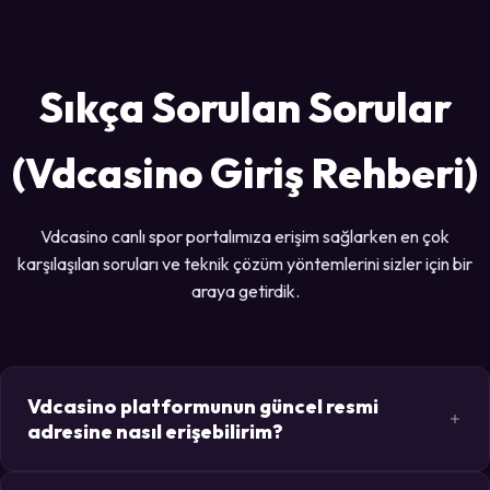
Sıkça Sorulan Sorular
(Vdcasino Giriş Rehberi)
Vdcasino canlı spor portalımıza erişim sağlarken en çok
karşılaşılan soruları ve teknik çözüm yöntemlerini sizler için bir
araya getirdik.
Vdcasino platformunun güncel resmi
adresine nasıl erişebilirim?
Vdcasino resmi veri platformuna her an engelsiz erişim