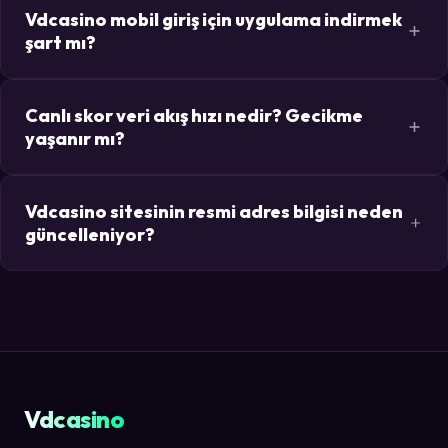
Vdcasino mobil giriş için uygulama indirmek
sağlamak amacıyla bu web sayfasında yer alan
Vdcasino
şart mı?
güncel giriş
ve anında giriş linklerini kullanabilirsiniz.
Sistemimiz anlık olarak en hızlı aktif proxy adresine
yönlendirme yapar.
Hayır,
Vdcasino mobil giriş
için herhangi bir dış kaynaklı
Canlı skor veri akış hızı nedir? Gecikme
uygulama (.apk veya .ipa dosyası) yüklemeniz gerekmez.
yaşanır mı?
Web sitemiz tüm modern mobil tarayıcılarla %100
uyumludur. Cihazınızın tarayıcısına güncel resmi adresi
yazarak mobil veri akışına doğrudan bağlanabilirsiniz.
Vdcasino, doğrudan stadyum ve spor sahalarındaki
Vdcasino sitesinin resmi adres bilgisi neden
alıcılardan (API sunucularından) veri alır. Gecikme oranımız
güncelleniyor?
ortalama 0.04 ila 0.1 saniye arasındadır. Bu hız, televizyon
veya uydu yayınlarından dahi daha hızlı bir şekilde maç
skorlarını öğrenmenizi sağlar.
Ülkemizdeki internet altyapı sağlayıcılarının uyguladığı genel
DNS ve erişim politikaları nedeniyle adresler zaman zaman
güncellenebilir.
Vdcasino yeni adresi
, kullanıcılara kesintisiz
canlı skor dağıtımı yapabilmek için teknik ekiplerimizce
anında aktif hale getirilir.
Vdcasino