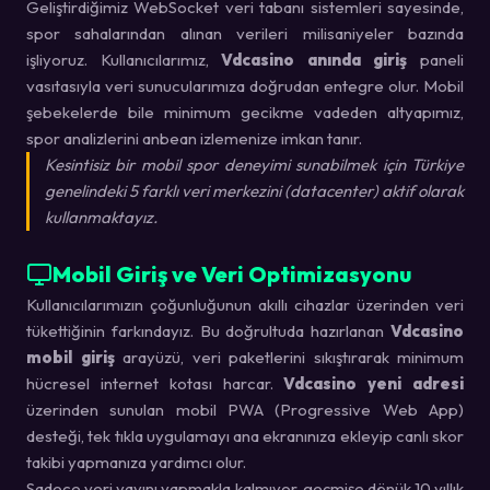
Geliştirdiğimiz WebSocket veri tabanı sistemleri sayesinde,
spor sahalarından alınan verileri milisaniyeler bazında
işliyoruz. Kullanıcılarımız,
Vdcasino anında giriş
paneli
vasıtasıyla veri sunucularımıza doğrudan entegre olur. Mobil
şebekelerde bile minimum gecikme vadeden altyapımız,
spor analizlerini anbean izlemenize imkan tanır.
Kesintisiz bir mobil spor deneyimi sunabilmek için Türkiye
genelindeki 5 farklı veri merkezini (datacenter) aktif olarak
kullanmaktayız.
Mobil Giriş ve Veri Optimizasyonu
Kullanıcılarımızın çoğunluğunun akıllı cihazlar üzerinden veri
tükettiğinin farkındayız. Bu doğrultuda hazırlanan
Vdcasino
mobil giriş
arayüzü, veri paketlerini sıkıştırarak minimum
hücresel internet kotası harcar.
Vdcasino yeni adresi
üzerinden sunulan mobil PWA (Progressive Web App)
desteği, tek tıkla uygulamayı ana ekranınıza ekleyip canlı skor
takibi yapmanıza yardımcı olur.
Sadece veri yayını yapmakla kalmıyor, geçmişe dönük 10 yıllık