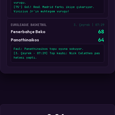
vuruşu.
[75'] Gol! Real Madrid farkı ikiye çıkarıyor.
Vinicius Jr'ın muhteşem vuruşu!
EUROLEAGUE BASKETBOL
3. Çeyrek | 07:29
68
Fenerbahçe Beko
64
Panathinaikos
Faul: Panathinaikos topu oyuna sokuyor.
[3. Çeyrek - 07:29] Top kaybı: Nick Calathes pas
hatası yaptı.