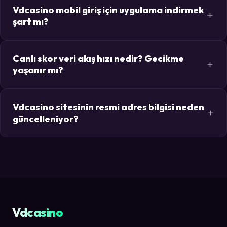
Vdcasino mobil giriş için uygulama indirmek
sağlamak amacıyla bu web sayfasında yer alan
Vdcasino
şart mı?
güncel giriş
ve anında giriş linklerini kullanabilirsiniz.
Sistemimiz anlık olarak en hızlı aktif proxy adresine
yönlendirme yapar.
Hayır,
Vdcasino mobil giriş
için herhangi bir dış kaynaklı
Canlı skor veri akış hızı nedir? Gecikme
uygulama (.apk veya .ipa dosyası) yüklemeniz gerekmez.
yaşanır mı?
Web sitemiz tüm modern mobil tarayıcılarla %100
uyumludur. Cihazınızın tarayıcısına güncel resmi adresi
yazarak mobil veri akışına doğrudan bağlanabilirsiniz.
Vdcasino, doğrudan stadyum ve spor sahalarındaki
Vdcasino sitesinin resmi adres bilgisi neden
alıcılardan (API sunucularından) veri alır. Gecikme oranımız
güncelleniyor?
ortalama 0.04 ila 0.1 saniye arasındadır. Bu hız, televizyon
veya uydu yayınlarından dahi daha hızlı bir şekilde maç
skorlarını öğrenmenizi sağlar.
Ülkemizdeki internet altyapı sağlayıcılarının uyguladığı genel
DNS ve erişim politikaları nedeniyle adresler zaman zaman
güncellenebilir.
Vdcasino yeni adresi
, kullanıcılara kesintisiz
canlı skor dağıtımı yapabilmek için teknik ekiplerimizce
anında aktif hale getirilir.
Vdcasino