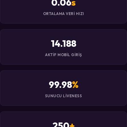
0.06
s
ORTALAMA VERI HIZI
14.188
AKTIF MOBIL GIRIŞ
99.98
%
SUNUCU LIVENESS
250
+