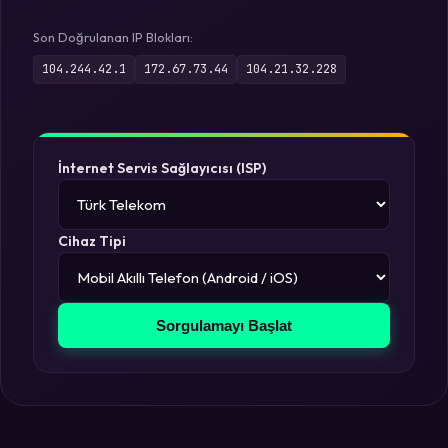
Son Doğrulanan IP Blokları:
104.244.42.1
172.67.73.44
104.21.32.228
İnternet Servis Sağlayıcısı (ISP)
Cihaz Tipi
Sorgulamayı Başlat