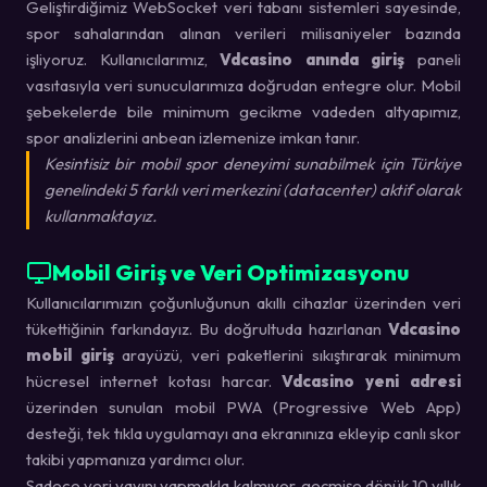
Geliştirdiğimiz WebSocket veri tabanı sistemleri sayesinde,
spor sahalarından alınan verileri milisaniyeler bazında
işliyoruz. Kullanıcılarımız,
Vdcasino anında giriş
paneli
vasıtasıyla veri sunucularımıza doğrudan entegre olur. Mobil
şebekelerde bile minimum gecikme vadeden altyapımız,
spor analizlerini anbean izlemenize imkan tanır.
Kesintisiz bir mobil spor deneyimi sunabilmek için Türkiye
genelindeki 5 farklı veri merkezini (datacenter) aktif olarak
kullanmaktayız.
Mobil Giriş ve Veri Optimizasyonu
Kullanıcılarımızın çoğunluğunun akıllı cihazlar üzerinden veri
tükettiğinin farkındayız. Bu doğrultuda hazırlanan
Vdcasino
mobil giriş
arayüzü, veri paketlerini sıkıştırarak minimum
hücresel internet kotası harcar.
Vdcasino yeni adresi
üzerinden sunulan mobil PWA (Progressive Web App)
desteği, tek tıkla uygulamayı ana ekranınıza ekleyip canlı skor
takibi yapmanıza yardımcı olur.
Sadece veri yayını yapmakla kalmıyor, geçmişe dönük 10 yıllık