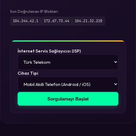
Son Doğrulanan IP Blokları:
104.244.42.1
172.67.73.44
104.21.32.228
İnternet Servis Sağlayıcısı (ISP)
Cihaz Tipi
Sorgulamayı Başlat