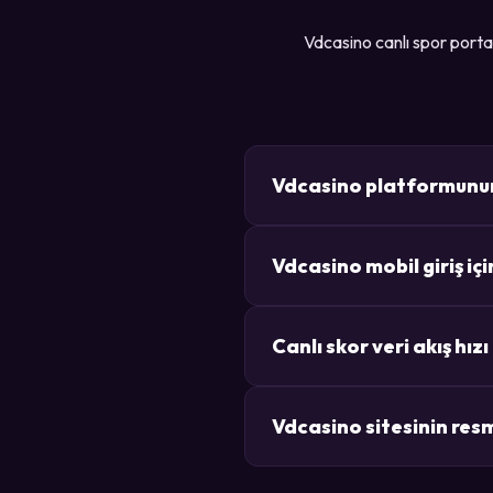
Vdcasino canlı spor portal
Vdcasino platformunun 
Vdcasino resmi veri platformu
Vdcasino mobil giriş iç
anında giriş linklerini kullanabi
Hayır,
Vdcasino mobil giriş
iç
Canlı skor veri akış hı
tüm modern mobil tarayıcılarla
bağlanabilirsiniz.
Vdcasino, doğrudan stadyum ve 
Vdcasino sitesinin resm
0.1 saniye arasındadır. Bu hız, 
Ülkemizdeki internet altyapı s