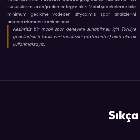
sunucularımıza doğrudan entegre olur. Mobil şebekelerde bile
minimum gecikme vadeden altyapımız, spor analizlerini
anbean izlemenize imkan tanır.
Kesintisiz bir mobil spor deneyimi sunabilmek için Türkiye
genelindeki 5 farklı veri merkezini (datacenter) aktif olarak
kullanmaktayız.
Sıkça