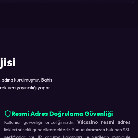
isi
ak adına kurulmuştur. Bahis
rek veri yayıncılığı yapar.
Resmi Adres Doğrulama Güvenliği
Kullanıcı güvenliği önceliğimizdir.
Vdcasino resmi adres
linkleri sürekli güncellenmektedir. Sunucularımızda bulunan SSL
sertifikaları ve IP koruma kalkanları ile verilerin manipüle