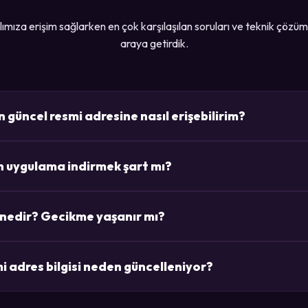
ımıza erişim sağlarken en çok karşılaşılan soruları ve teknik çözüm y
araya getirdik.
güncel resmi adresine nasıl erişebilirim?
na her an engelsiz erişim sağlamak amacıyla bu web sayfasında yer 
in uygulama indirmek şart mı?
lirsiniz. Sistemimiz anlık olarak en hızlı aktif proxy adresine yönlendirm
in herhangi bir dış kaynaklı uygulama (.apk veya .ipa dosyası) yükl
zı nedir? Gecikme yaşanır mı?
 %100 uyumludur. Cihazınızın tarayıcısına güncel resmi adresi yazara
spor sahalarındaki alıcılardan (API sunucularından) veri alır. Gecikm
i adres bilgisi neden güncelleniyor?
televizyon veya uydu yayınlarından dahi daha hızlı bir şekilde maç skor
ağlayıcılarının uyguladığı genel DNS ve erişim politikaları nedeniyle