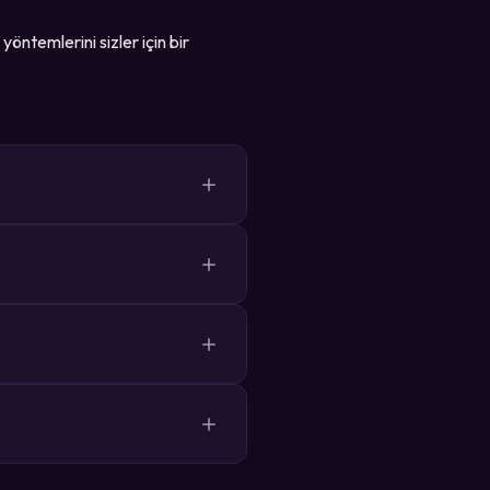
öntemlerini sizler için bir
alan
Vdcasino güncel giriş
ve
e yapar.
emeniz gerekmez. Web sitemiz
k mobil veri akışına doğrudan
e oranımız ortalama 0.04 ila
larını öğrenmenizi sağlar.
 adresler zaman zaman