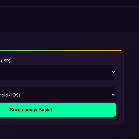
 (ISP)
Sorgulamayı Başlat