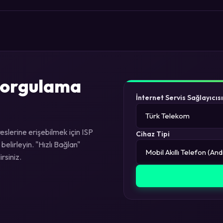
Sorgulama
İnternet Servis Sağlayıcısı
eslerine erişebilmek için ISP
Cihaz Tipi
lirleyin. "Hızlı Bağlan"
irsiniz.