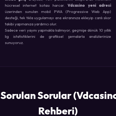
hücresel internet kotası harcar.
Vdcasino yeni adresi
üzerinden sunulan mobil PWA (Progressive Web App)
desteği, tek tıkla uygulamayı ana ekranınıza ekleyip canlı skor
takibi yapmanıza yardımcı olur.
Sadece veri yayını yapmakla kalmıyor, geçmişe dönük 10 yıllık
lig istatistiklerini de grafiksel şemalarla analizlerinize
sunuyoruz.
 Sorulan Sorular (Vdcasino
Rehberi)