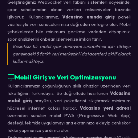
Geliştirdiğimiz WebSocket veri tabanı sistemleri sayesinde,
spor sahalarından alınan verileri milisaniyeler bazında
işliyoruz. Kullanıcılarımız,
Vdcasino anında giriş
paneli
vasıtasıyla veri sunucularımıza doğrudan entegre olur. Mobil
şebekelerde bile minimum gecikme vadeden altyapımız,
spor analizlerini anbean izlemenize imkan tanır.
Kesintisiz bir mobil spor deneyimi sunabilmek için Türkiye
genelindeki 5 farklı veri merkezini (datacenter) aktif olarak
kullanmaktayız.
Mobil Giriş ve Veri Optimizasyonu
Kullanıcılarımızın çoğunluğunun akıllı cihazlar üzerinden veri
tükettiğinin farkındayız. Bu doğrultuda hazırlanan
Vdcasino
mobil giriş
arayüzü, veri paketlerini sıkıştırarak minimum
hücresel internet kotası harcar.
Vdcasino yeni adresi
üzerinden sunulan mobil PWA (Progressive Web App)
desteği, tek tıkla uygulamayı ana ekranınıza ekleyip canlı skor
takibi yapmanıza yardımcı olur.
Sadece veri yayını yapmakla kalmıyor, geçmişe dönük 10 yıllık