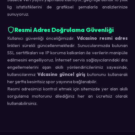
lig istatistiklerini de grafiksel şemalarla analizlerinize
sunuyoruz.
Resmi Adres Doğrulama Güvenliği
Kullanıcı güvenliği önceliğimizdir.
Vdcasino resmi adres
linkleri sürekli güncellenmektedir. Sunucularımızda bulunan
SSL sertifikaları ve IP koruma kalkanları ile verilerin manipüle
edilmesini engelliyoruz. İnternet servis sağlayıcılarındaki dns
engellemelerini aşan akıllı yönlendiricilerimiz sayesinde,
kullanıcılarımız
Vdcasino güncel giriş
butonunu kullanarak
her şartta kesintisiz spor yayınına bağlanabilir.
Resmi adresimizi kontrol etmek için sitemizde yer alan akıllı
sorgulama motorunu dilediğiniz her an ücretsiz olarak
kullanabilirsiniz.