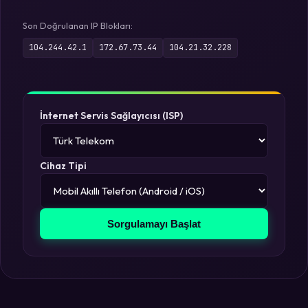
Son Doğrulanan IP Blokları:
104.244.42.1
172.67.73.44
104.21.32.228
İnternet Servis Sağlayıcısı (ISP)
Cihaz Tipi
Sorgulamayı Başlat