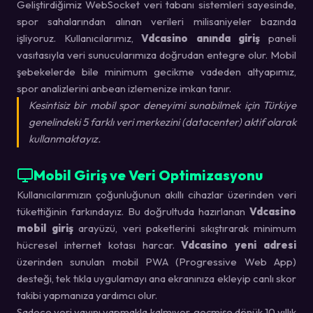
Geliştirdiğimiz WebSocket veri tabanı sistemleri sayesinde,
spor sahalarından alınan verileri milisaniyeler bazında
işliyoruz. Kullanıcılarımız,
Vdcasino anında giriş
paneli
vasıtasıyla veri sunucularımıza doğrudan entegre olur. Mobil
şebekelerde bile minimum gecikme vadeden altyapımız,
spor analizlerini anbean izlemenize imkan tanır.
Kesintisiz bir mobil spor deneyimi sunabilmek için Türkiye
genelindeki 5 farklı veri merkezini (datacenter) aktif olarak
kullanmaktayız.
Mobil Giriş ve Veri Optimizasyonu
Kullanıcılarımızın çoğunluğunun akıllı cihazlar üzerinden veri
tükettiğinin farkındayız. Bu doğrultuda hazırlanan
Vdcasino
mobil giriş
arayüzü, veri paketlerini sıkıştırarak minimum
hücresel internet kotası harcar.
Vdcasino yeni adresi
üzerinden sunulan mobil PWA (Progressive Web App)
desteği, tek tıkla uygulamayı ana ekranınıza ekleyip canlı skor
takibi yapmanıza yardımcı olur.
Sadece veri yayını yapmakla kalmıyor, geçmişe dönük 10 yıllık