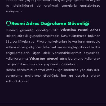
lig istatistiklerini de grafiksel şemalarla analizlerinize
sunuyoruz.
Resmi Adres Doğrulama Güvenliği
Kullanıcı güvenliği önceliğimizdir.
Vdcasino resmi adres
linkleri sürekli güncellenmektedir. Sunucularımızda bulunan
SSL sertifikaları ve IP koruma kalkanları ile verilerin manipüle
edilmesini engelliyoruz. İnternet servis sağlayıcılarındaki dns
engellemelerini aşan akıllı yönlendiricilerimiz sayesinde,
kullanıcılarımız
Vdcasino güncel giriş
butonunu kullanarak
her şartta kesintisiz spor yayınına bağlanabilir.
Resmi adresimizi kontrol etmek için sitemizde yer alan akıllı
sorgulama motorunu dilediğiniz her an ücretsiz olarak
kullanabilirsiniz.