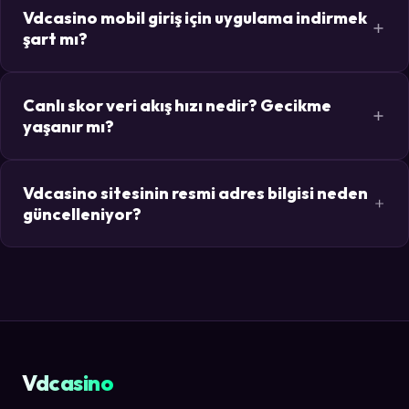
Vdcasino mobil giriş için uygulama indirmek
sağlamak amacıyla bu web sayfasında yer alan
Vdcasino
şart mı?
güncel giriş
ve anında giriş linklerini kullanabilirsiniz.
Sistemimiz anlık olarak en hızlı aktif proxy adresine
yönlendirme yapar.
Hayır,
Vdcasino mobil giriş
için herhangi bir dış kaynaklı
Canlı skor veri akış hızı nedir? Gecikme
uygulama (.apk veya .ipa dosyası) yüklemeniz gerekmez.
yaşanır mı?
Web sitemiz tüm modern mobil tarayıcılarla %100
uyumludur. Cihazınızın tarayıcısına güncel resmi adresi
yazarak mobil veri akışına doğrudan bağlanabilirsiniz.
Vdcasino, doğrudan stadyum ve spor sahalarındaki
Vdcasino sitesinin resmi adres bilgisi neden
alıcılardan (API sunucularından) veri alır. Gecikme oranımız
güncelleniyor?
ortalama 0.04 ila 0.1 saniye arasındadır. Bu hız, televizyon
veya uydu yayınlarından dahi daha hızlı bir şekilde maç
skorlarını öğrenmenizi sağlar.
Ülkemizdeki internet altyapı sağlayıcılarının uyguladığı genel
DNS ve erişim politikaları nedeniyle adresler zaman zaman
güncellenebilir.
Vdcasino yeni adresi
, kullanıcılara kesintisiz
canlı skor dağıtımı yapabilmek için teknik ekiplerimizce
anında aktif hale getirilir.
Vdcasino