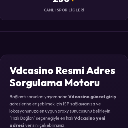
CANLI SPOR LIGLERI
Vdcasino Resmi Adres
Sorgulama Motoru
Bağlantı sorunları yaşamadan
Vdcasino güncel giriş
adreslerine erişebilmek için ISP sağlayıcınıza ve
lokasyonunuza en uygun proxy sunucusunu belirleyin.
"Hızlı Bağlan" seçeneğiyle en hızlı
Vdcasino yeni
adresi
verisini çekebilirsiniz.