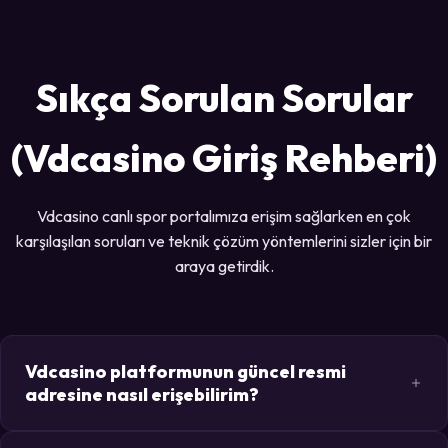
Sıkça Sorulan Sorular
(Vdcasino Giriş Rehberi)
Vdcasino canlı spor portalımıza erişim sağlarken en çok
karşılaşılan soruları ve teknik çözüm yöntemlerini sizler için bir
araya getirdik.
Vdcasino platformunun güncel resmi
adresine nasıl erişebilirim?
Vdcasino resmi veri platformuna her an engelsiz erişim