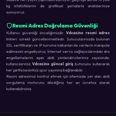
lig istatistiklerini de grafiksel şemalarla analizlerinize
sunuyoruz.
Resmi Adres Doğrulama Güvenliği
Kullanıcı güvenliği önceliğimizdir.
Vdcasino resmi adres
linkleri sürekli güncellenmektedir. Sunucularımızda bulunan
SSL sertifikaları ve IP koruma kalkanları ile verilerin manipüle
edilmesini engelliyoruz. İnternet servis sağlayıcılarındaki dns
engellemelerini aşan akıllı yönlendiricilerimiz sayesinde,
kullanıcılarımız
Vdcasino güncel giriş
butonunu kullanarak
her şartta kesintisiz spor yayınına bağlanabilir.
Resmi adresimizi kontrol etmek için sitemizde yer alan akıllı
sorgulama motorunu dilediğiniz her an ücretsiz olarak
kullanabilirsiniz.