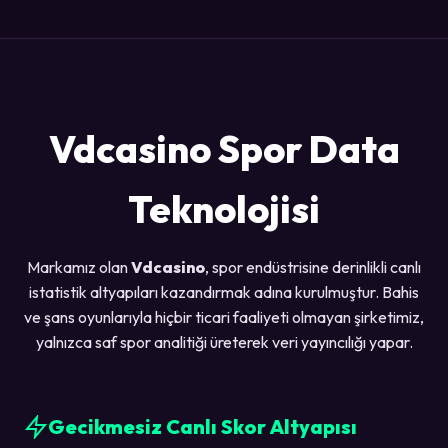
Vdcasino Spor Data
Teknolojisi
Markamız olan
Vdcasino
, spor endüstrisine derinlikli canlı
istatistik altyapıları kazandırmak adına kurulmuştur. Bahis
ve şans oyunlarıyla hiçbir ticari faaliyeti olmayan şirketimiz,
yalnızca saf spor analitiği üreterek veri yayıncılığı yapar.
Gecikmesiz Canlı Skor Altyapısı