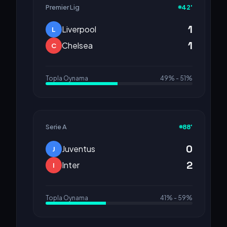
Premier Lig
42'
1
Liverpool
L
1
Chelsea
C
Topla Oynama
49% - 51%
Serie A
88'
0
Juventus
J
2
Inter
I
Topla Oynama
41% - 59%