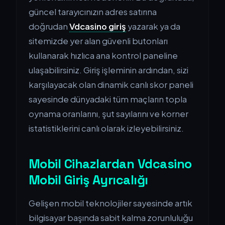
güncel tarayıcınızın adres satırına
doğrudan
Vdcasino giriş
yazarak ya da
sitemizde yer alan güvenli butonları
kullanarak hızlıca ana kontrol paneline
ulaşabilirsiniz. Giriş işleminin ardından, sizi
karşılayacak olan dinamik canlı skor paneli
sayesinde dünyadaki tüm maçların topla
oynama oranlarını, şut sayılarını ve korner
istatistiklerini canlı olarak izleyebilirsiniz.
Mobil Cihazlardan Vdcasino
Mobil Giriş Ayrıcalığı
Gelişen mobil teknolojiler sayesinde artık
bilgisayar başında sabit kalma zorunluluğu