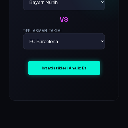
VS
DEPLASMAN TAKIMI
İstatistikleri Analiz Et