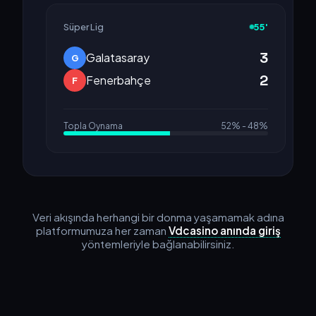
Süper Lig
55'
3
Galatasaray
G
2
Fenerbahçe
F
Topla Oynama
52% - 48%
Veri akışında herhangi bir donma yaşamamak adına
platformumuza her zaman
Vdcasino anında giriş
yöntemleriyle bağlanabilirsiniz.