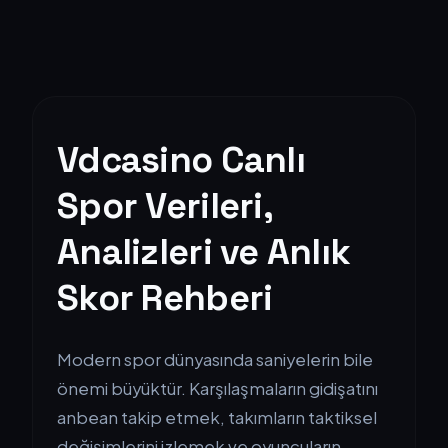
Vdcasino Canlı
Spor Verileri,
Analizleri ve Anlık
Skor Rehberi
Modern spor dünyasında saniyelerin bile
önemi büyüktür. Karşılaşmaların gidişatını
anbean takip etmek, takımların taktiksel
değişimlerini izlemek ve oyuncuların