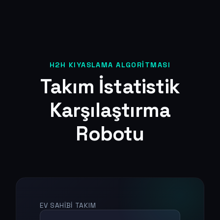
H2H KIYASLAMA ALGORITMASI
Takım İstatistik
Karşılaştırma
Robotu
EV SAHIBI TAKIM