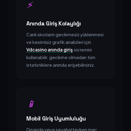
⚡
Anında Giriş Kolaylığı
Canlı skorların gecikmesiz yüklenmesi
ve kesintisiz grafik analizleri için
Vdcasino anında giriş
sistemini
kullanabilir, gecikme olmadan tüm
istatistiklere anında erişebilirsiniz.
📱
Mobil Giriş Uyumluluğu
Dışarıda veya seyahatteyken maç