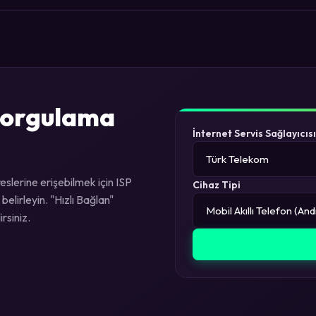
Sorgulama
İnternet Servis Sağlayıcısı
eslerine erişebilmek için ISP
Cihaz Tipi
lirleyin. "Hızlı Bağlan"
irsiniz.