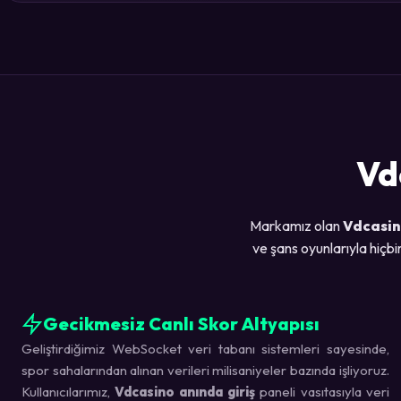
Vd
Markamız olan
Vdcasin
ve şans oyunlarıyla hiçbir
Gecikmesiz Canlı Skor Altyapısı
Geliştirdiğimiz WebSocket veri tabanı sistemleri sayesinde,
spor sahalarından alınan verileri milisaniyeler bazında işliyoruz.
Kullanıcılarımız,
Vdcasino anında giriş
paneli vasıtasıyla veri