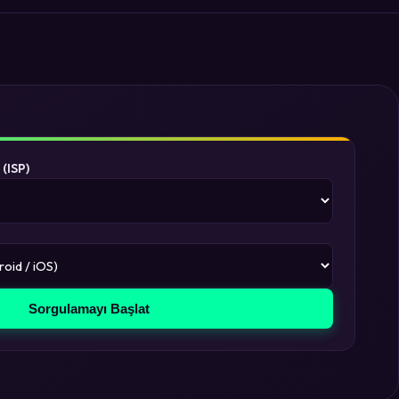
 (ISP)
Sorgulamayı Başlat