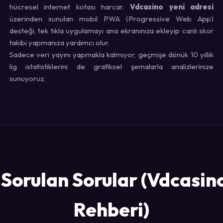
hücresel internet kotası harcar.
Vdcasino yeni adresi
üzerinden sunulan mobil PWA (Progressive Web App)
desteği, tek tıkla uygulamayı ana ekranınıza ekleyip canlı skor
takibi yapmanıza yardımcı olur.
Sadece veri yayını yapmakla kalmıyor, geçmişe dönük 10 yıllık
lig istatistiklerini de grafiksel şemalarla analizlerinize
sunuyoruz.
 Sorulan Sorular (Vdcasino
Rehberi)