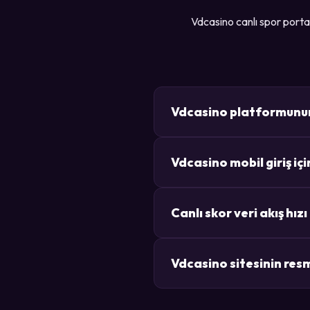
Vdcasino canlı spor portal
Vdcasino platformunun 
Vdcasino resmi veri platformu
Vdcasino mobil giriş iç
anında giriş linklerini kullanabi
Hayır,
Vdcasino mobil giriş
iç
Canlı skor veri akış hı
tüm modern mobil tarayıcılarla
bağlanabilirsiniz.
Vdcasino, doğrudan stadyum ve 
Vdcasino sitesinin resm
0.1 saniye arasındadır. Bu hız, 
Ülkemizdeki internet altyapı s