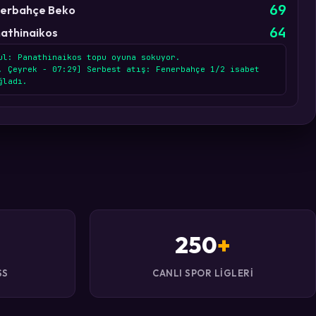
69
erbahçe Beko
64
athinaikos
ul: Panathinaikos topu oyuna sokuyor.
. Çeyrek - 07:29] Serbest atış: Fenerbahçe 1/2 isabet
ğladı.
250
+
SS
CANLI SPOR LIGLERI